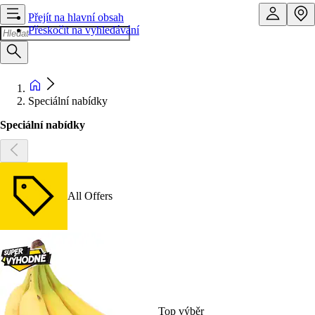
Přejít na hlavní obsah
Přeskočit na vyhledávání
Speciální nabídky
Speciální nabídky
All Offers
Top výběr