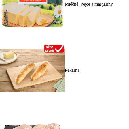
Mléčné, vejce a margaríny
Pekárna