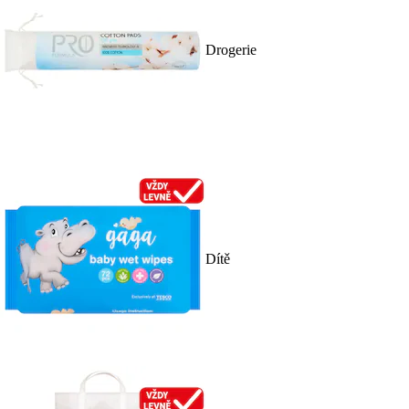
Drogerie
Dítě