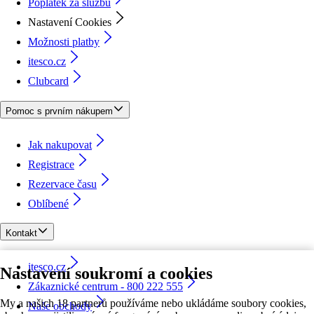
Poplatek za službu
Nastavení Cookies
Možnosti platby
itesco.cz
Clubcard
Pomoc s prvním nákupem
Jak nakupovat
Registrace
Rezervace času
Oblíbené
Kontakt
itesco.cz
Nastavení soukromí a cookies
Zákaznické centrum - 800 222 555
My a našich 18 partnerů používáme nebo ukládáme soubory cookies,
Naše obchody