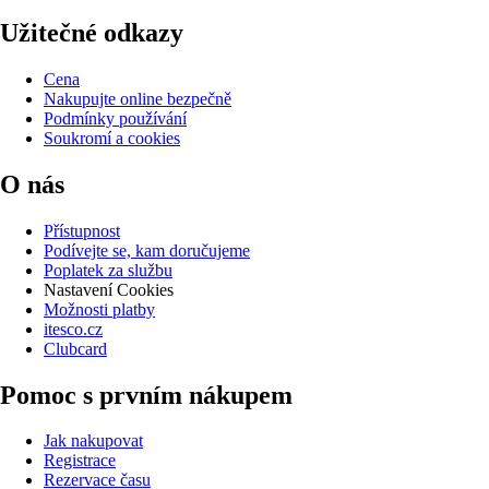
Užitečné odkazy
Cena
Nakupujte online bezpečně
Podmínky používání
Soukromí a cookies
O nás
Přístupnost
Podívejte se, kam doručujeme
Poplatek za službu
Nastavení Cookies
Možnosti platby
itesco.cz
Clubcard
Pomoc s prvním nákupem
Jak nakupovat
Registrace
Rezervace času