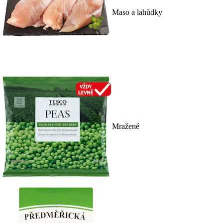
Maso a lahůdky
Mražené