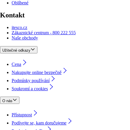
Oblíbené
Kontakt
itesco.cz
Zákaznické centrum - 800 222 555
Naše obchody
Užitečné odkazy
Cena
Nakupujte online bezpečně
Podmínky používání
Soukromí a cookies
O nás
Přístupnost
Podívejte se, kam doručujeme