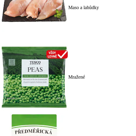
Maso a lahůdky
Mražené