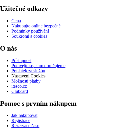
Užitečné odkazy
Cena
Nakupujte online bezpečně
Podmínky používání
Soukromí a cookies
O nás
Přístupnost
Podívejte se, kam doručujeme
Poplatek za službu
Nastavení Cookies
Možnosti platby
itesco.cz
Clubcard
Pomoc s prvním nákupem
Jak nakupovat
Registrace
Rezervace času