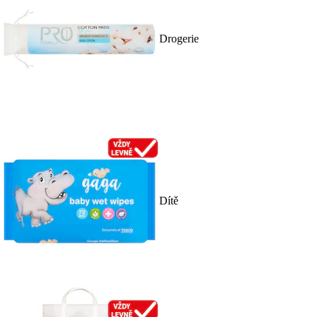
Drogerie
Dítě