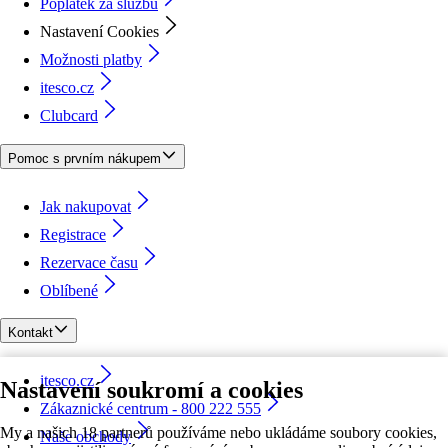
Poplatek za službu
Nastavení Cookies
Možnosti platby
itesco.cz
Clubcard
Pomoc s prvním nákupem
Jak nakupovat
Registrace
Rezervace času
Oblíbené
Kontakt
itesco.cz
Nastavení soukromí a cookies
Zákaznické centrum - 800 222 555
My a našich 18 partnerů používáme nebo ukládáme soubory cookies,
Naše obchody