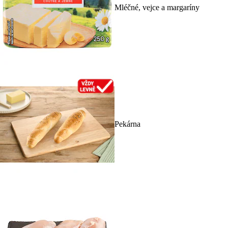
Mléčné, vejce a margaríny
Pekárna