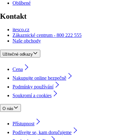
Oblíbené
Kontakt
itesco.cz
Zákaznické centrum - 800 222 555
Naše obchody
Užitečné odkazy
Cena
Nakupujte online bezpečně
Podmínky používání
Soukromí a cookies
O nás
Přístupnost
Podívejte se, kam doručujeme