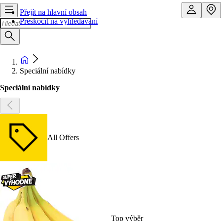
Přejít na hlavní obsah
Přeskočit na vyhledávání
Speciální nabídky
Speciální nabídky
All Offers
Top výběr