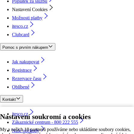
Poplatek za službu
Nastavení Cookies
Možnosti platby
itesco.cz
Clubcard
Pomoc s prvním nákupem
Jak nakupovat
Registrace
Rezervace času
Oblíbené
Kontakt
itesco.cz
Nastavení soukromí a cookies
Zákaznické centrum - 800 222 555
My a našich 18 partnerů používáme nebo ukládáme soubory cookies,
Naše obchody