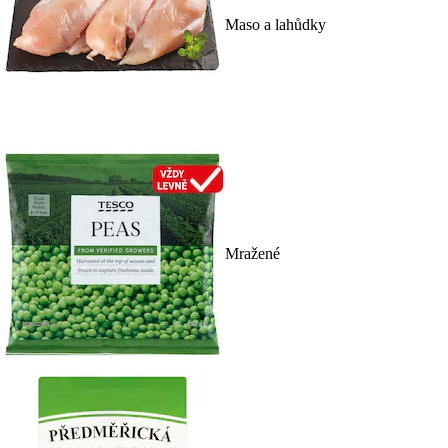
Maso a lahůdky
Mražené