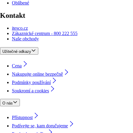
Oblíbené
Kontakt
itesco.cz
Zákaznické centrum - 800 222 555
Naše obchody
Užitečné odkazy
Cena
Nakupujte online bezpečně
Podmínky používání
Soukromí a cookies
O nás
Přístupnost
Podívejte se, kam doručujeme