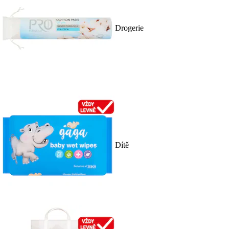
Drogerie
Dítě