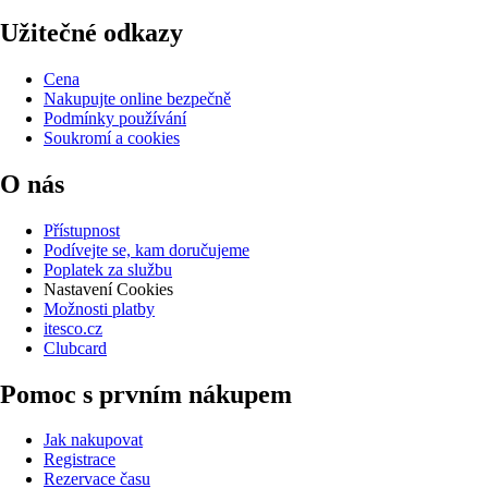
Užitečné odkazy
Cena
Nakupujte online bezpečně
Podmínky používání
Soukromí a cookies
O nás
Přístupnost
Podívejte se, kam doručujeme
Poplatek za službu
Nastavení Cookies
Možnosti platby
itesco.cz
Clubcard
Pomoc s prvním nákupem
Jak nakupovat
Registrace
Rezervace času