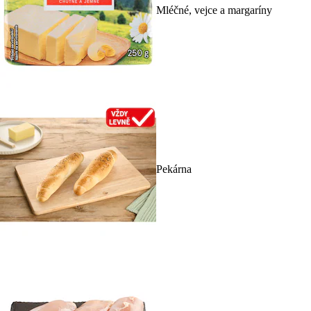
Mléčné, vejce a margaríny
Pekárna