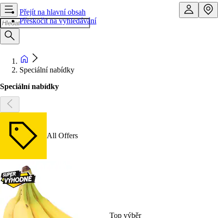
Přejít na hlavní obsah
Přeskočit na vyhledávání
Speciální nabídky
Speciální nabídky
All Offers
Top výběr