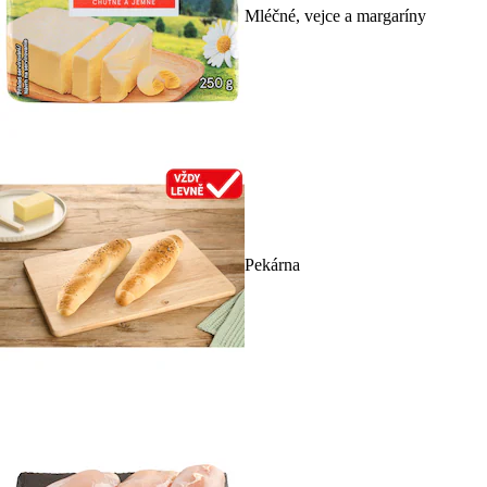
Mléčné, vejce a margaríny
Pekárna