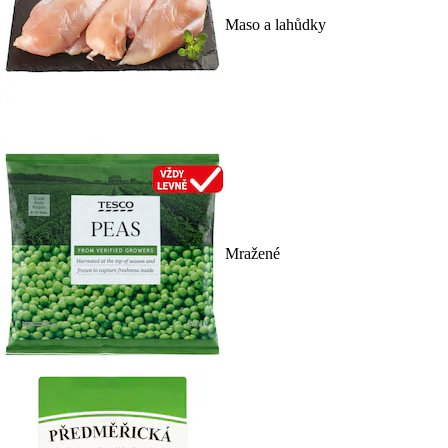
Maso a lahůdky
Mražené