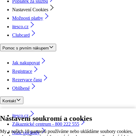
Poplatek za službu
Nastavení Cookies
Možnosti platby
itesco.cz
Clubcard
Pomoc s prvním nákupem
Jak nakupovat
Registrace
Rezervace času
Oblíbené
Kontakt
itesco.cz
Nastavení soukromí a cookies
Zákaznické centrum - 800 222 555
My a našich 18 partnerů používáme nebo ukládáme soubory cookies,
Naše obchody