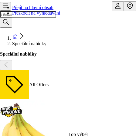
Přejít na hlavní obsah
Přeskočit na vyhledávání
Speciální nabídky
Speciální nabídky
All Offers
Top výběr