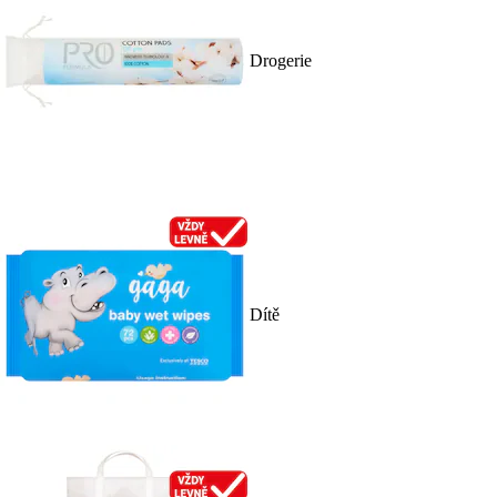
Drogerie
Dítě