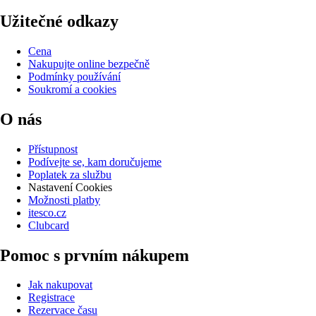
Užitečné odkazy
Cena
Nakupujte online bezpečně
Podmínky používání
Soukromí a cookies
O nás
Přístupnost
Podívejte se, kam doručujeme
Poplatek za službu
Nastavení Cookies
Možnosti platby
itesco.cz
Clubcard
Pomoc s prvním nákupem
Jak nakupovat
Registrace
Rezervace času