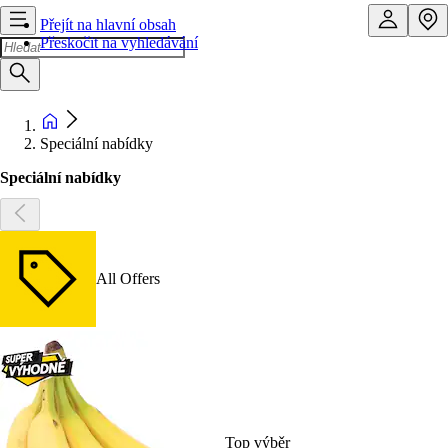
Přejít na hlavní obsah
Přeskočit na vyhledávání
Speciální nabídky
Speciální nabídky
All Offers
Top výběr