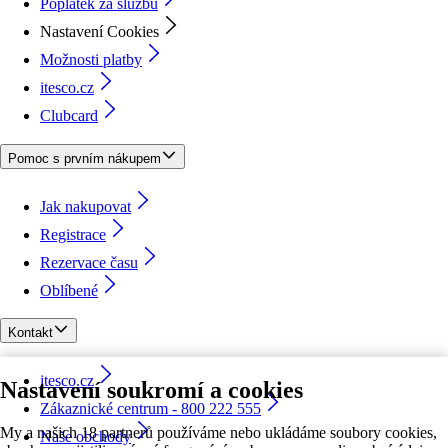
Poplatek za službu
Nastavení Cookies
Možnosti platby
itesco.cz
Clubcard
Pomoc s prvním nákupem
Jak nakupovat
Registrace
Rezervace času
Oblíbené
Kontakt
itesco.cz
Nastavení soukromí a cookies
Zákaznické centrum - 800 222 555
My a našich 18 partnerů používáme nebo ukládáme soubory cookies,
Naše obchody