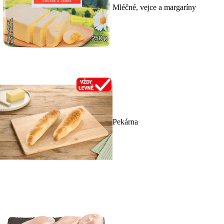
Mléčné, vejce a margaríny
Pekárna