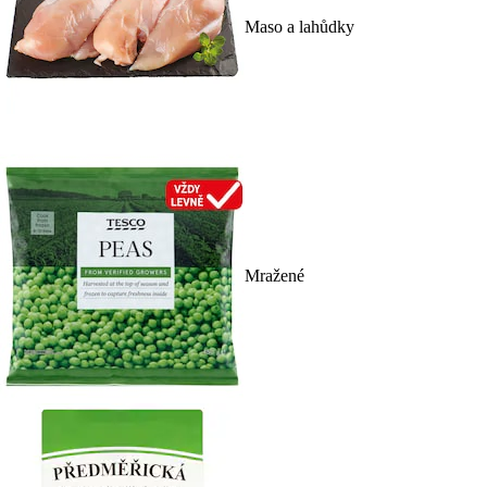
Maso a lahůdky
Mražené