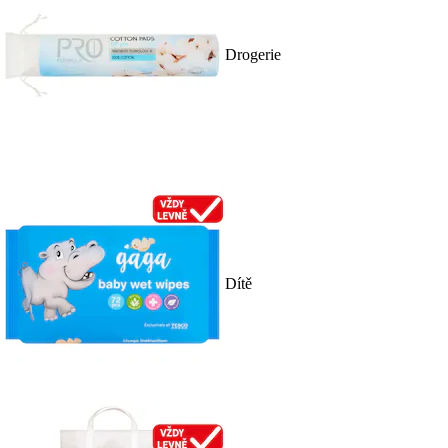
Drogerie
Dítě