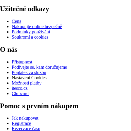
Užitečné odkazy
Cena
Nakupujte online bezpečně
Podmínky používání
Soukromí a cookies
O nás
Přístupnost
Podívejte se, kam doručujeme
Poplatek za službu
Nastavení Cookies
Možnosti platby
itesco.cz
Clubcard
Pomoc s prvním nákupem
Jak nakupovat
Registrace
Rezervace času