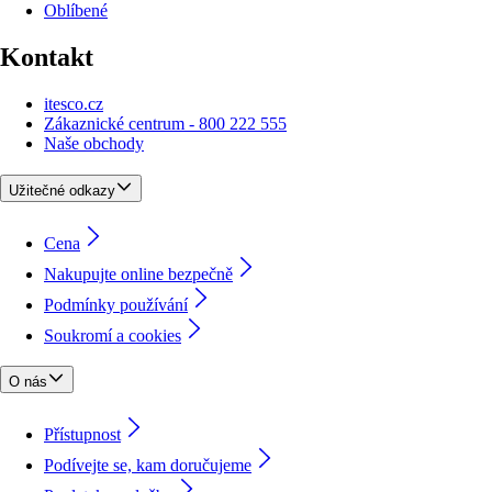
Oblíbené
Kontakt
itesco.cz
Zákaznické centrum - 800 222 555
Naše obchody
Užitečné odkazy
Cena
Nakupujte online bezpečně
Podmínky používání
Soukromí a cookies
O nás
Přístupnost
Podívejte se, kam doručujeme