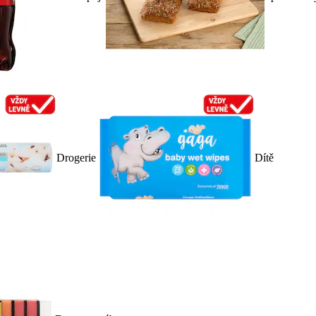
Drogerie
Dítě