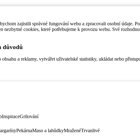
ychom zajistili správné fungování webu a zpracovali osobní údaje. P
en nezbytné cookies, které potřebujeme k provozu webu. Své rozhodnu
ch důvodů
bsahu a reklamy, vytvářet uživatelské statistiky, ukládat nebo přistup
b
Inspirace
Grilování
argaríny
Pekárna
Maso a lahůdky
Mražené
Trvanlivé