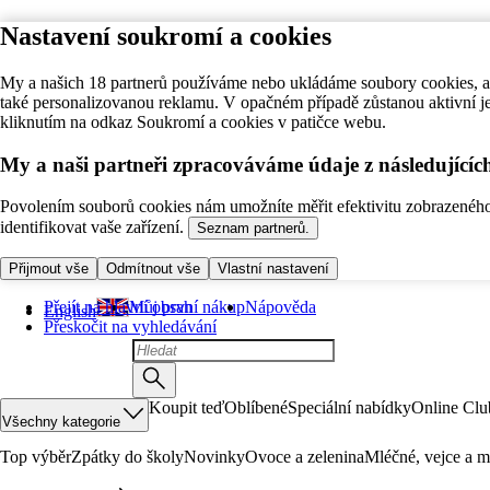
Nastavení soukromí a cookies
My a našich 18 partnerů používáme nebo ukládáme soubory cookies, ab
také personalizovanou reklamu. V opačném případě zůstanou aktivní j
kliknutím na odkaz Soukromí a cookies v patičce webu.
My a naši partneři zpracováváme údaje z následující
Povolením souborů cookies nám umožníte měřit efektivitu zobrazeného o
identifikovat vaše zařízení.
Seznam partnerů.
Přijmout vše
Odmítnout vše
Vlastní nastavení
Přejít na hlavní obsah
Můj první nákup
Nápověda
English
Přeskočit na vyhledávání
Koupit teď
Oblíbené
Speciální nabídky
Online Clu
Všechny kategorie
Top výběr
Zpátky do školy
Novinky
Ovoce a zelenina
Mléčné, vejce a m