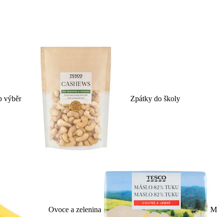
p výběr
Zpátky do školy
Ovoce a zelenina
Ml