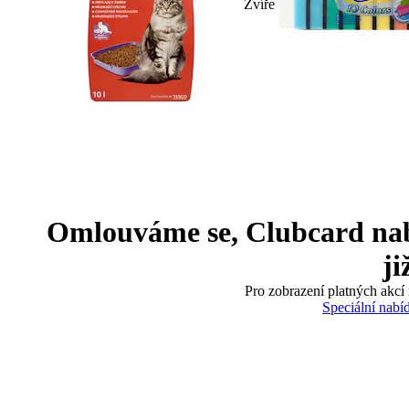
Zvíře
Omlouváme se, Clubcard nabíd
ji
Pro zobrazení platných akcí 
Speciální nabí