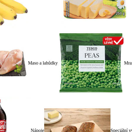
Maso a lahůdky
Mra
Nápoje
Speciální v