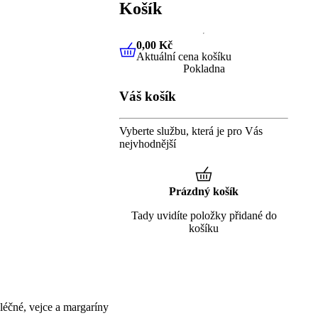
Košík
0,00 Kč
Aktuální cena košíku
0,00 Kč
Aktuální cena košíku
Pokladna
Váš košík
Vyberte službu, která je pro Vás
nejvhodnější
Prázdný košík
Tady uvidíte položky přidané do
košíku
éčné, vejce a margaríny