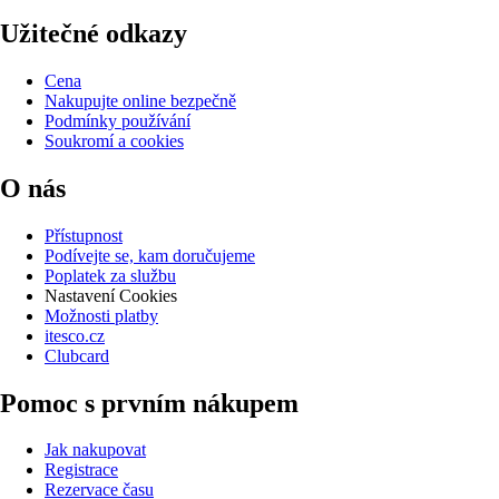
Užitečné odkazy
Cena
Nakupujte online bezpečně
Podmínky používání
Soukromí a cookies
O nás
Přístupnost
Podívejte se, kam doručujeme
Poplatek za službu
Nastavení Cookies
Možnosti platby
itesco.cz
Clubcard
Pomoc s prvním nákupem
Jak nakupovat
Registrace
Rezervace času