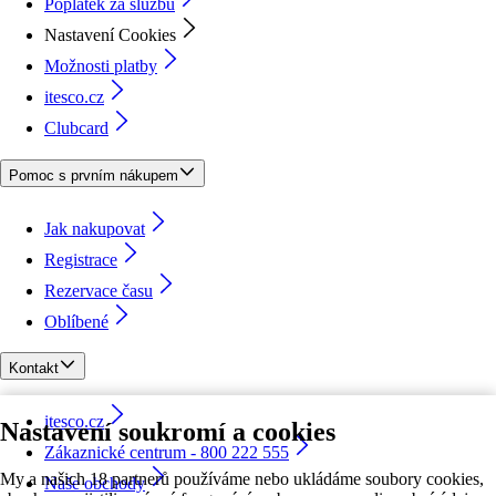
Poplatek za službu
Nastavení Cookies
Možnosti platby
itesco.cz
Clubcard
Pomoc s prvním nákupem
Jak nakupovat
Registrace
Rezervace času
Oblíbené
Kontakt
itesco.cz
Nastavení soukromí a cookies
Zákaznické centrum - 800 222 555
My a našich 18 partnerů používáme nebo ukládáme soubory cookies,
Naše obchody