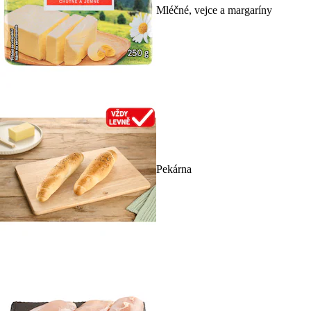
Mléčné, vejce a margaríny
Pekárna