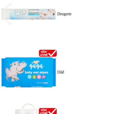
Drogerie
Dítě