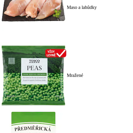
Maso a lahůdky
Mražené