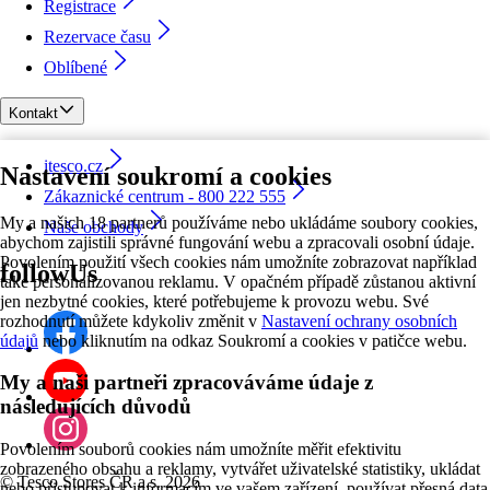
Registrace
Rezervace času
Oblíbené
Kontakt
itesco.cz
Nastavení soukromí a cookies
Zákaznické centrum - 800 222 555
My a našich 18 partnerů používáme nebo ukládáme soubory cookies,
Naše obchody
abychom zajistili správné fungování webu a zpracovali osobní údaje.
Povolením použití všech cookies nám umožníte zobrazovat například
followUs
také personalizovanou reklamu. V opačném případě zůstanou aktivní
jen nezbytné cookies, které potřebujeme k provozu webu. Své
rozhodnutí můžete kdykoliv změnit v
Nastavení ochrany osobních
údajů
nebo kliknutím na odkaz Soukromí a cookies v patičce webu.
My a naši partneři zpracováváme údaje z
následujících důvodů
Povolením souborů cookies nám umožníte měřit efektivitu
zobrazeného obsahu a reklamy, vytvářet uživatelské statistiky, ukládat
©
Tesco Stores ČR a.s. 2026
nebo přistupovat k informacím ve vašem zařízení, používat přesná data