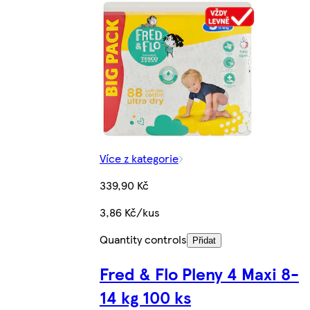
Více z kategorie
339,90 Kč
3,86 Kč/kus
Quantity controls
Přidat
Fred & Flo Pleny 4 Maxi 8-
14 kg 100 ks