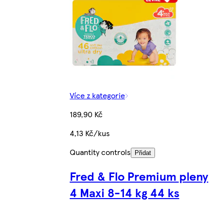
Více z kategorie
189,90 Kč
4,13 Kč/kus
Quantity controls
Přidat
Fred & Flo Premium pleny
4 Maxi 8-14 kg 44 ks