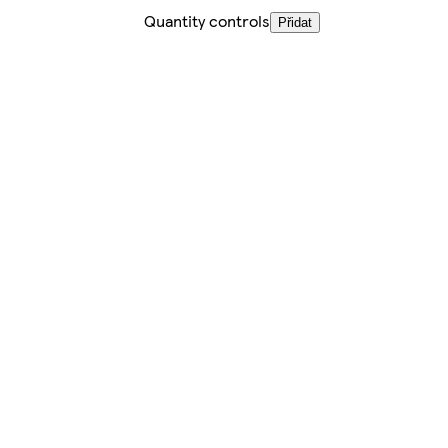
Quantity controls
Přidat