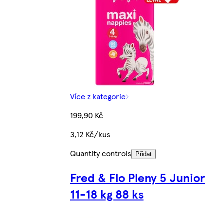
Více z kategorie
199,90 Kč
3,12 Kč/kus
Quantity controls
Přidat
Fred & Flo Pleny 5 Junior
11-18 kg 88 ks