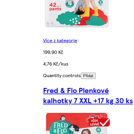
Více z kategorie
199,90 Kč
4,76 Kč/kus
Quantity controls
Přidat
Fred & Flo Plenkové
kalhotky 7 XXL +17 kg 30 ks