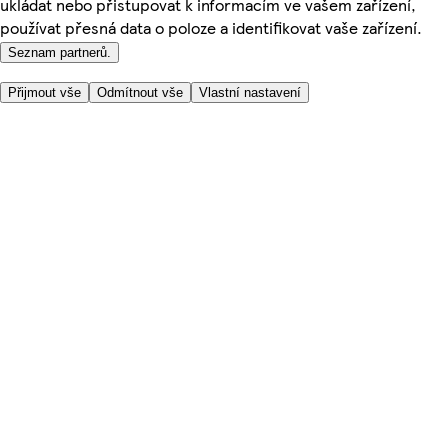
ukládat nebo přistupovat k informacím ve vašem zařízení,
používat přesná data o poloze a identifikovat vaše zařízení.
Seznam partnerů.
Přijmout vše
Odmítnout vše
Vlastní nastavení
Užitečné odkazy
Cena
Nakupujte online bezpečně
Podmínky používání
Soukromí a cookies
O nás