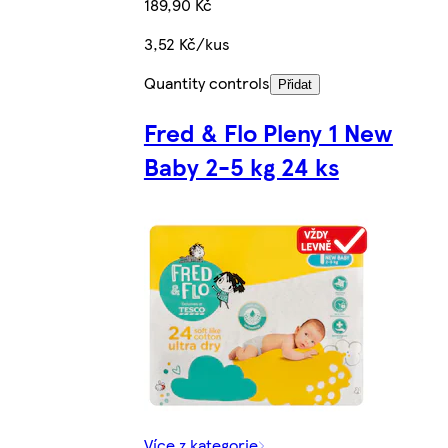
189,90 Kč
3,52 Kč/kus
Quantity controls
Přidat
Fred & Flo Pleny 1 New
Baby 2-5 kg 24 ks
Více z kategorie