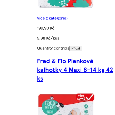
Více z kategorie
199,90 Kč
5,88 Kč/kus
Quantity controls
Přidat
Fred & Flo Plenkové
kalhotky 4 Maxi 8-14 kg 42
ks