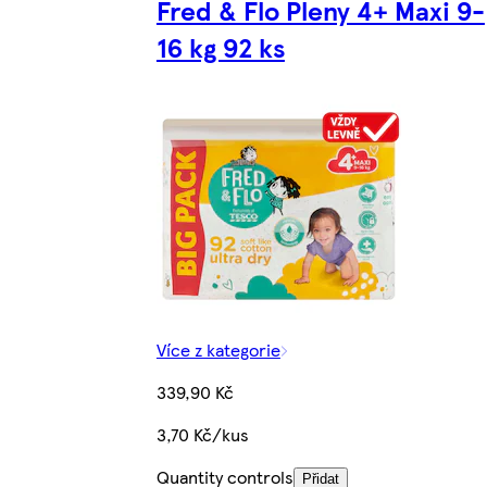
Fred & Flo Pleny 4+ Maxi 9-
16 kg 92 ks
Více z kategorie
339,90 Kč
3,70 Kč/kus
Quantity controls
Přidat