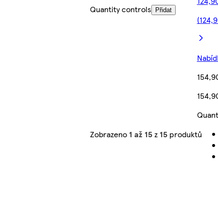
124,9
Quantity controls
Přidat
(124,9
Nabídk
154,9
154,9
Quant
Zobrazeno
1 až 15
z
15
produktů