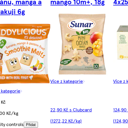
ánu, manga a
mango 10m+, 18g
4x25
akuji 6g
Více z kategorie
Více z 
 kategorie
 Kč
22,90 Kč s Clubcard
124,90
,00 Kč/kg
(1272,22 Kč/kg)
(124,90
ity controls
Přidat