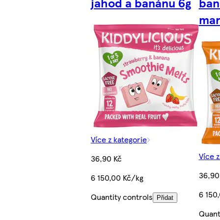
jahod a banánu 6g
ban
mar
Více z kategorie
Více z
36,90 Kč
36,90
6 150,00 Kč/kg
6 150
Quantity controls
Přidat
Quant