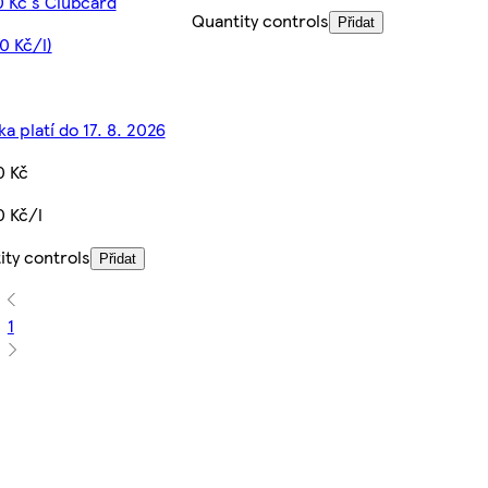
0 Kč s Clubcard
Quantity controls
Přidat
0 Kč/l)
a platí do 17. 8. 2026
0 Kč
0 Kč/l
ity controls
Přidat
1