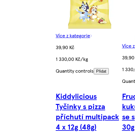
Více z kategorie
Více z
39,90 Kč
39,90
1 330,00 Kč/kg
1 330
Quantity controls
Přidat
Quant
Kiddylicious
Fru
Tyčinky s pizza
kuk
příchutí multipack
se 
4 x 12g (48g)
30g