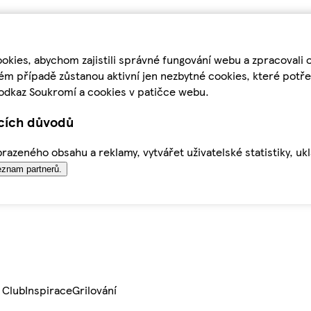
kies, abychom zajistili správné fungování webu a zpracovali 
ém případě zůstanou aktivní jen nezbytné cookies, které pot
odkaz Soukromí a cookies v patičce webu.
ících důvodů
azeného obsahu a reklamy, vytvářet uživatelské statistiky, uk
znam partnerů.
 Club
Inspirace
Grilování