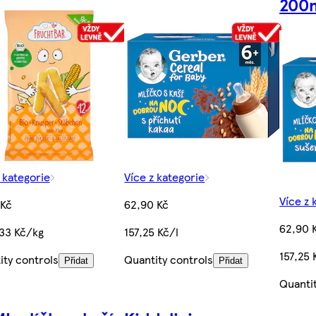
200
 kategorie
Více z kategorie
Více z 
 Kč
62,90 Kč
62,90 
,33 Kč/kg
157,25 Kč/l
157,25 
ity controls
Quantity controls
Přidat
Přidat
Quanti