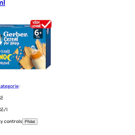
ml
kategorie
Kč
Kč/l
ty controls
Přidat