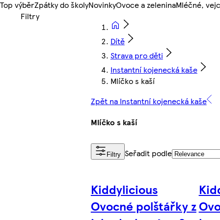
Top výběr
Zpátky do školy
Novinky
Ovoce a zelenina
Mléčné, vejc
Dítě
Strava pro děti
Instantní kojenecká kaše
Mlíčko s kaší
Zpět na Instantní kojenecká kaše
Mlíčko s kaší
Seřadit podle
Filtry
Kiddylicious
Kid
Ovocné polštářky z
Ovo