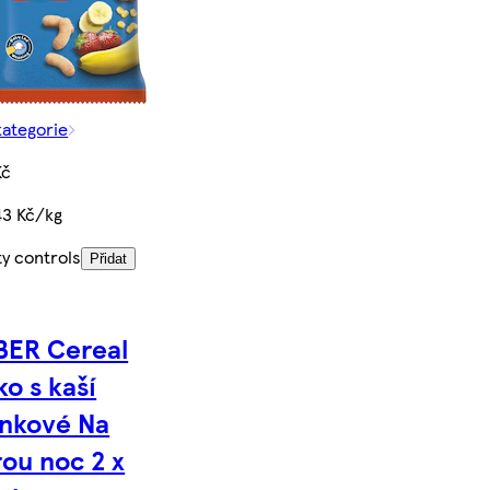
kategorie
Kč
43 Kč/kg
ty controls
Přidat
BER Cereal
ko s kaší
nkové Na
ou noc 2 x