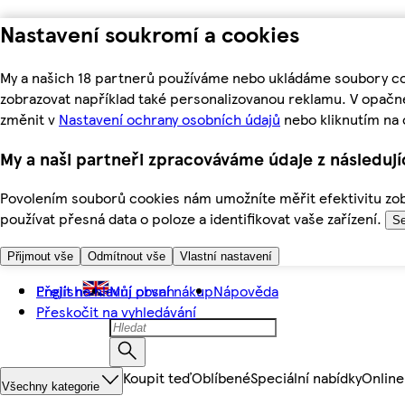
Nastavení soukromí a cookies
My a našich 18 partnerů používáme nebo ukládáme soubory coo
zobrazovat například také personalizovanou reklamu. V opačn
změnit v
Nastavení ochrany osobních údajů
nebo kliknutím na 
My a naši partneři zpracováváme údaje z následuj
Povolením souborů cookies nám umožníte měřit efektivitu zobr
používat přesná data o poloze a identifikovat vaše zařízení.
Se
Přijmout vše
Odmítnout vše
Vlastní nastavení
Přejít na hlavní obsah
English
Můj první nákup
Nápověda
Přeskočit na vyhledávání
Koupit teď
Oblíbené
Speciální nabídky
Online
Všechny kategorie