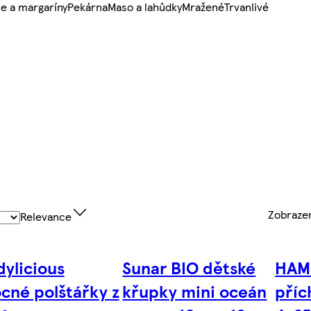
e a margaríny
Pekárna
Maso a lahůdky
Mražené
Trvanlivé
Zobraz
Relevance
dylicious
Sunar BIO dětské
HAMI
cné polštářky z
křupky mini oceán
příc