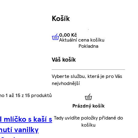
Košík
0,00 Kč
Aktuální cena košíku
0,00 Kč
Aktuální cena košíku
Pokladna
Váš košík
Vyberte službu, která je pro Vás
nejvhodnější
eno
1 až 15
z
15
produktů
Prázdný košík
 mlíčko s kaší s
Tady uvidíte položky přidané do
košíku
hutí vanilky