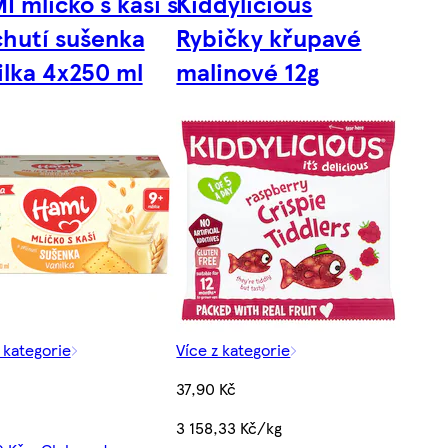
I mlíčko s kaší s
Kiddylicious
chutí sušenka
Rybičky křupavé
ilka 4x250 ml
malinové 12g
 kategorie
Více z kategorie
37,90 Kč
3 158,33 Kč/kg