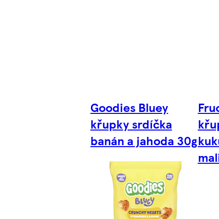
Goodies Bluey
Fru
křupky srdíčka
křu
banán a jahoda 30g
kuk
mal