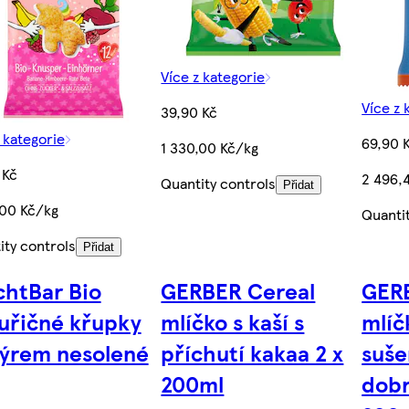
Více z kategorie
Více z 
39,90 Kč
 kategorie
69,90 
1 330,00 Kč/kg
 Kč
2 496,
Quantity controls
Přidat
,00 Kč/kg
Quanti
ity controls
Přidat
chtBar Bio
GERBER Cereal
GER
uřičné křupky
mlíčko s kaší s
mlíč
sýrem nesolené
příchutí kakaa 2 x
suše
200ml
dobr