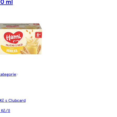
0 ml
kategorie
 Kč s Clubcard
 Kč/l)