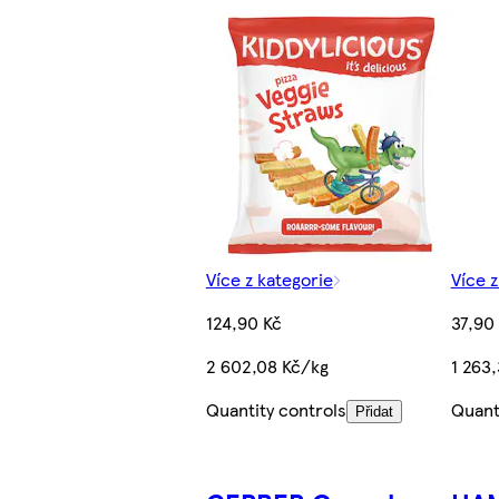
Více z kategorie
Více z
124,90 Kč
37,90
2 602,08 Kč/kg
1 263
Quantity controls
Quant
Přidat