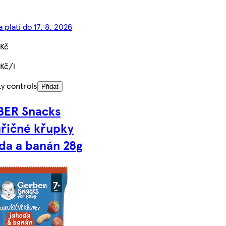
 platí do 17. 8. 2026
 Kč
 Kč/l
ty controls
Přidat
BER Snacks
řičné křupky
da a banán 28g