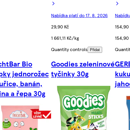
Nabídka platí do 17. 8. 2026
Nabídka
29,90 Kč
154,90
1 661,11 Kč/kg
154,90
Quantity controls
Quanti
Přidat
chtBar Bio
Goodies zeleninové
GER
pky jednorožec
tyčinky 30g
kuku
uřice, banán,
jaho
ina a řepa 30g