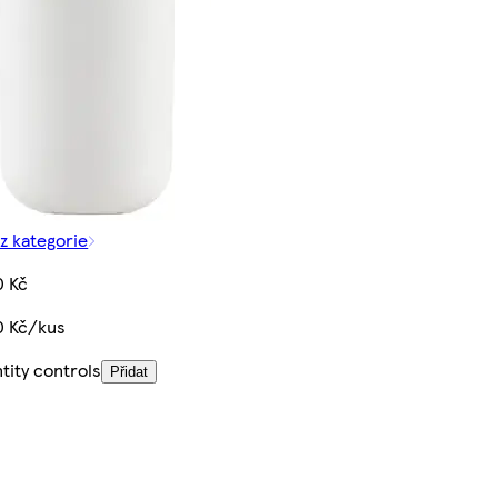
 z kategorie
0 Kč
0 Kč/kus
tity controls
Přidat