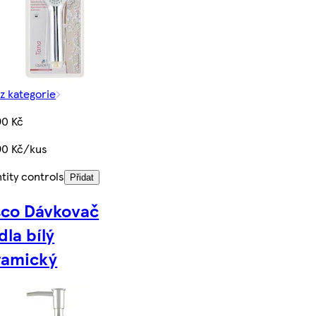
 z kategorie
90 Kč
90 Kč/kus
tity controls
Přidat
sco Dávkovač
la bílý
ramický