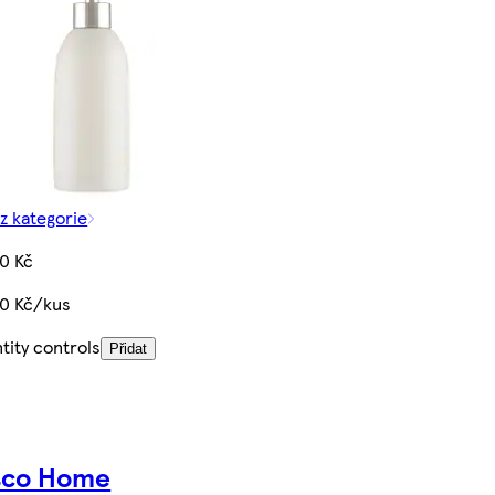
 z kategorie
90 Kč
90 Kč/kus
tity controls
Přidat
sco Home