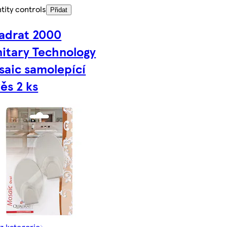
tity controls
Přidat
adrat 2000
nitary Technology
saic samolepící
ěs 2 ks
 z kategorie