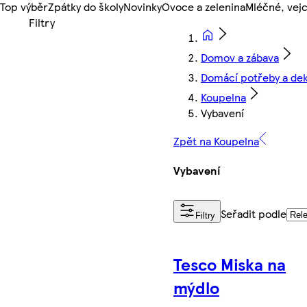
Top výběr
Zpátky do školy
Novinky
Ovoce a zelenina
Mléčné, vejc
Domov a zábava
Domácí potřeby a de
Koupelna
Vybavení
Zpět na Koupelna
Vybavení
Seřadit podle
Filtry
Tesco Miska na
mýdlo