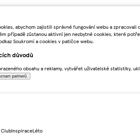
kies, abychom zajistili správné fungování webu a zpracovali 
ém případě zůstanou aktivní jen nezbytné cookies, které pot
odkaz Soukromí a cookies v patičce webu.
ících důvodů
azeného obsahu a reklamy, vytvářet uživatelské statistiky, uk
znam partnerů.
 Club
Inspirace
Léto