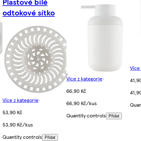
Plastové bílé
odtokové sítko
Více
Více z kategorie
41,9
66,90 Kč
41,9
Více z kategorie
66,90 Kč/kus
Quan
53,90 Kč
Quantity controls
Přidat
53,90 Kč/kus
Quantity controls
Přidat