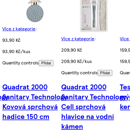
Více z kategorie
Více z kategorie
Více
93,90 Kč
209,90 Kč
159,
93,90 Kč/kus
209,90 Kč/kus
159,
Quantity controls
Přidat
Quantity controls
Quan
Přidat
Quadrat 2000
Quadrat 2000
Te
ogy
Sanitary Technology
Sanitary Technology
mýd
Kovová sprchová
Cell sprchová
ke
hadice 150 cm
hlavice na vodní
kámen