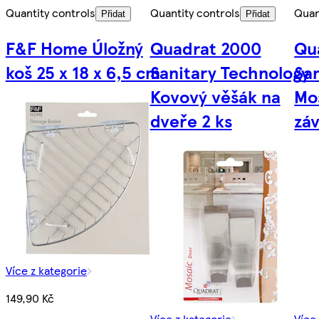
Quantity controls
Quantity controls
Quan
Přidat
Přidat
F&F Home Úložný
Quadrat 2000
Qu
koš 25 x 18 x 6,5 cm
Sanitary Technology
Sa
Kovový věšák na
Mo
dveře 2 ks
záv
Více z kategorie
149,90 Kč
Více z kategorie
Více