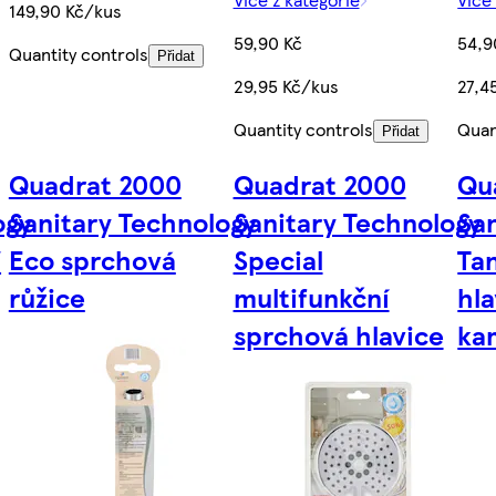
149,90 Kč/kus
59,90 Kč
54,9
Quantity controls
Přidat
29,95 Kč/kus
27,4
Quantity controls
Quan
Přidat
Quadrat 2000
Quadrat 2000
Qu
ogy
Sanitary Technology
Sanitary Technology
Sa
í
Eco sprchová
Special
Ta
růžice
multifunkční
hl
sprchová hlavice
ka