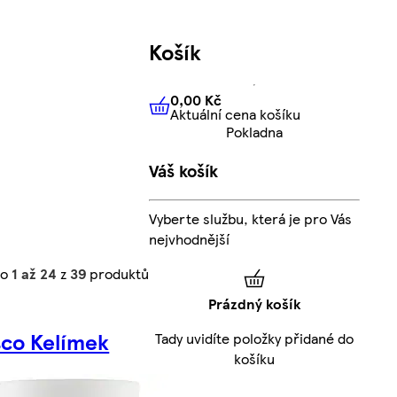
Košík
0,00 Kč
Aktuální cena košíku
0,00 Kč
Aktuální cena košíku
Pokladna
Váš košík
Vyberte službu, která je pro Vás
nejvhodnější
no
1 až 24
z
39
produktů
Prázdný košík
sco Kelímek
Tady uvidíte položky přidané do
košíku