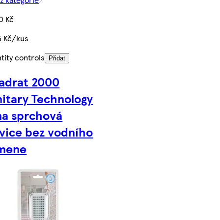
0 Kč
5 Kč/kus
tity controls
Přidat
adrat 2000
nitary Technology
na sprchová
avice bez vodního
mene