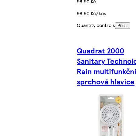
98,90 Kč
98,90 Kč/kus
Quantity controls
Přidat
Quadrat 2000
Sanitary Technol
Rain multifunkčn
sprchová hlavice