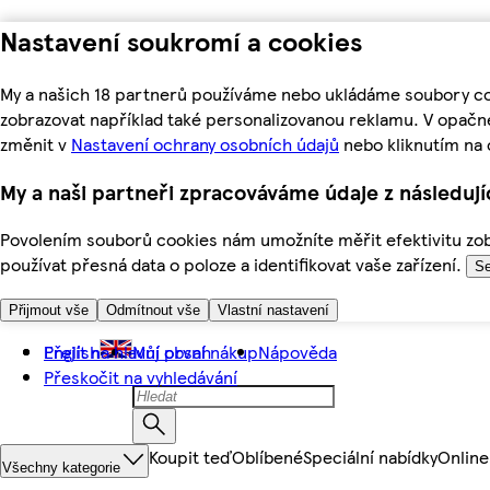
Nastavení soukromí a cookies
My a našich 18 partnerů používáme nebo ukládáme soubory coo
zobrazovat například také personalizovanou reklamu. V opačn
změnit v
Nastavení ochrany osobních údajů
nebo kliknutím na 
My a naši partneři zpracováváme údaje z následuj
Povolením souborů cookies nám umožníte měřit efektivitu zobr
používat přesná data o poloze a identifikovat vaše zařízení.
Se
Přijmout vše
Odmítnout vše
Vlastní nastavení
Přejít na hlavní obsah
English
Můj první nákup
Nápověda
Přeskočit na vyhledávání
Koupit teď
Oblíbené
Speciální nabídky
Online
Všechny kategorie