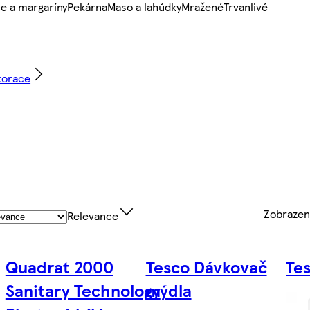
e a margaríny
Pekárna
Maso a lahůdky
Mražené
Trvanlivé
korace
Zobraze
Relevance
Quadrat 2000
Tesco Dávkovač
Te
Sanitary Technology
mýdla