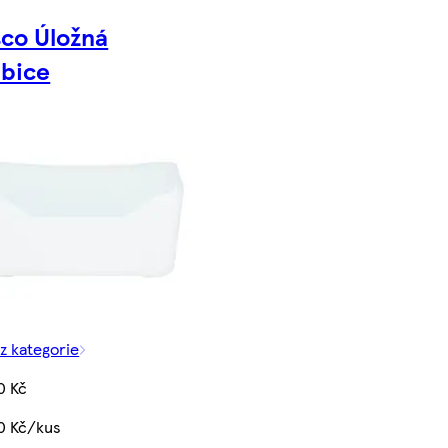
sco Úložná
abice
 z kategorie
0 Kč
0 Kč/kus