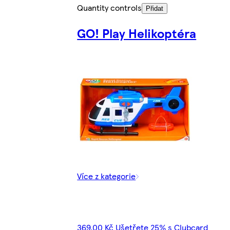
Quantity controls
Přidat
GO! Play Helikoptéra
Více z kategorie
369,00 Kč Ušetřete 25% s Clubcard