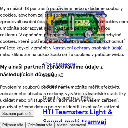
My a našich 18 partnerů používáme nebo ukládáme soubory
cookies, abychom zajistili správné fungování webu a
zpracovali osobní údaje. Povolením použití všech cookies nám
umožníte zobrazovat například také personalizovanou
reklamu. V opačném případě zůstanou aktivní jen nezbytné
cookies, které potřebujeme k provozu webu. Své rozhodnutí
můžete kdykoliv změnit v
Nastavení ochrany osobních údajů
nebo kliknutím na odkaz Soukromí a cookies v patičce webu.
Více z kategorie
My a naši partneři zpracováváme údaje z
následujících důvodů
329,90 Kč
329,90 Kč/kus
Povolením souborů cookies nám umožníte měřit efektivitu
zobrazeného obsahu a reklamy, vytvářet uživatelské statistiky,
Quantity controls
Přidat
ukládat nebo přistupovat k informacím ve vašem zařízení,
používat přesná data o poloze a identifikovat vaše zařízení.
HTI Teamsterz Light &
Seznam partnerů.
Sound malá tramvaj
Přijmout vše
Odmítnout vše
Vlastní nastavení