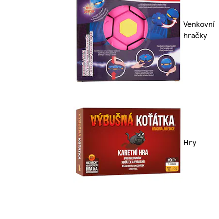
Venkovní
hračky
Hry