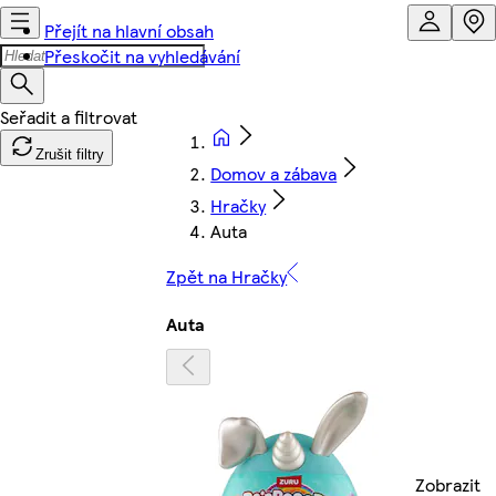
Přejít na hlavní obsah
Přeskočit na vyhledávání
Zrušit filtry
Domov a zábava
Hračky
Auta
Zpět na Hračky
Auta
Zobrazit