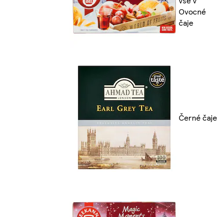
vše v
Ovocné
čaje
Černé čaje