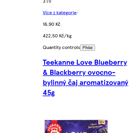
3 (1)
Více z kategorie
16,90 Kč
422,50 Kč/kg
Quantity controls
Přidat
Teekanne Love Blueberry
& Blackberry ovocno-
bylinný čaj aromatizovaný
45g