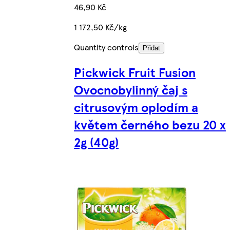
46,90 Kč
1 172,50 Kč/kg
Quantity controls
Přidat
Pickwick Fruit Fusion
Ovocnobylinný čaj s
citrusovým oplodím a
květem černého bezu 20 x
2g (40g)