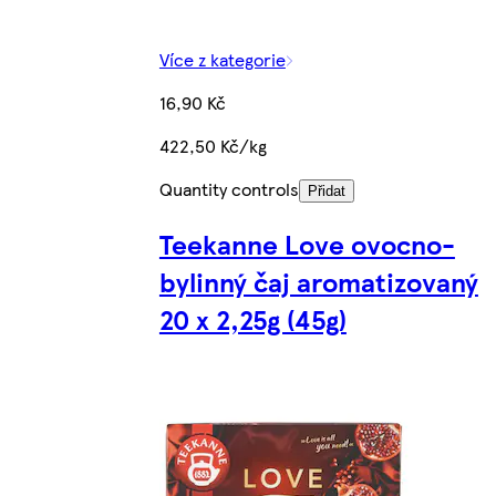
Více z kategorie
16,90 Kč
422,50 Kč/kg
Quantity controls
Přidat
Teekanne Love ovocno-
bylinný čaj aromatizovaný
20 x 2,25g (45g)