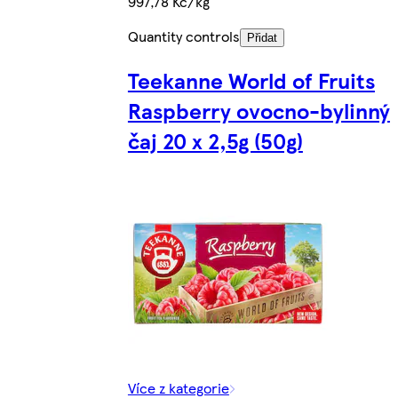
997,78 Kč/kg
Quantity controls
Přidat
Teekanne World of Fruits
Raspberry ovocno-bylinný
čaj 20 x 2,5g (50g)
Více z kategorie