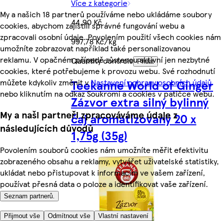
Více z kategorie
My a našich 18 partnerů používáme nebo ukládáme soubory
44,90 Kč
cookies, abychom zajistili správné fungování webu a
zpracovali osobní údaje. Povolením použití všech cookies nám
997,78 Kč/kg
umožníte zobrazovat například také personalizovanou
reklamu. V opačném případě zůstanou aktivní jen nezbytné
Quantity controls
Přidat
cookies, které potřebujeme k provozu webu. Své rozhodnutí
můžete kdykoliv změnit v
Nastavení ochrany osobních údajů
Teekanne World of Ginger
nebo kliknutím na odkaz Soukromí a cookies v patičce webu.
Zázvor extra silný bylinný
My a naši partneři zpracováváme údaje z
čaj aromatizovaný 20 x
následujících důvodů
1,75g (35g)
Povolením souborů cookies nám umožníte měřit efektivitu
zobrazeného obsahu a reklamy, vytvářet uživatelské statistiky,
ukládat nebo přistupovat k informacím ve vašem zařízení,
používat přesná data o poloze a identifikovat vaše zařízení.
Seznam partnerů.
Přijmout vše
Odmítnout vše
Vlastní nastavení