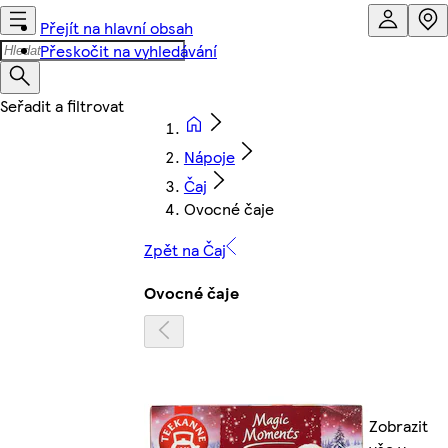
Přejít na hlavní obsah
Přeskočit na vyhledávání
Nápoje
Čaj
Ovocné čaje
Zpět na Čaj
Ovocné čaje
Zobrazit