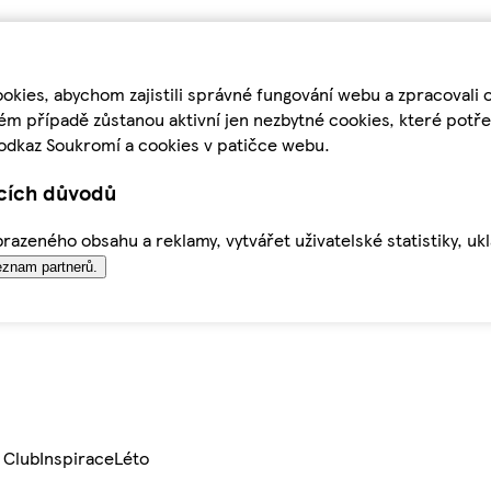
kies, abychom zajistili správné fungování webu a zpracovali 
ém případě zůstanou aktivní jen nezbytné cookies, které pot
odkaz Soukromí a cookies v patičce webu.
ících důvodů
azeného obsahu a reklamy, vytvářet uživatelské statistiky, uk
znam partnerů.
 Club
Inspirace
Léto