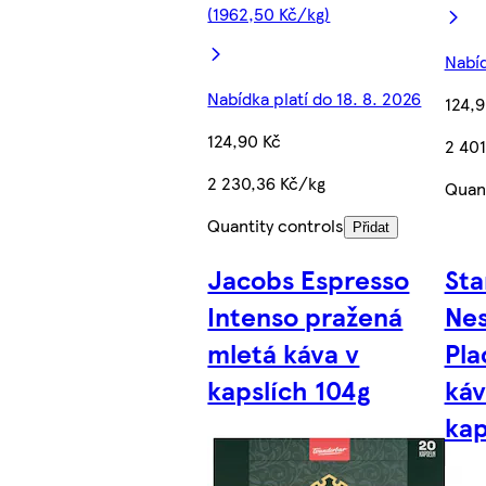
(1962,50 Kč/kg)
Nabíd
Nabídka platí do 18. 8. 2026
124,9
124,90 Kč
2 401
2 230,36 Kč/kg
Quant
Quantity controls
Přidat
Jacobs Espresso
Sta
Intenso pražená
Nes
mletá káva v
Pla
kapslích 104g
káv
kap