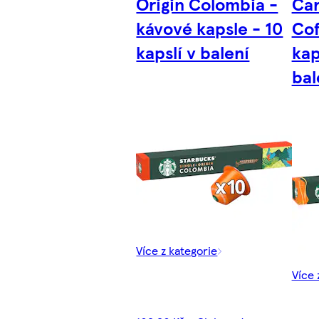
Origin Colombia -
Car
kávové kapsle - 10
Cof
kapslí v balení
kap
bal
Více z kategorie
Více 