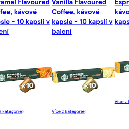
amel Flavoured
Vanilla Flavoured
Espr
fee, kávové
Coffee, kávové
kávo
sle - 10 kapslí v
kapsle - 10 kapslí v
kaps
ení
balení
Více z 
z kategorie
Více z kategorie