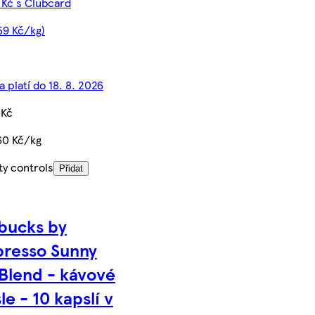
 Kč s Clubcard
59 Kč/kg)
 platí do 18. 8. 2026
 Kč
60 Kč/kg
ty controls
Přidat
bucks by
resso Sunny
Blend - kávové
le - 10 kapslí v