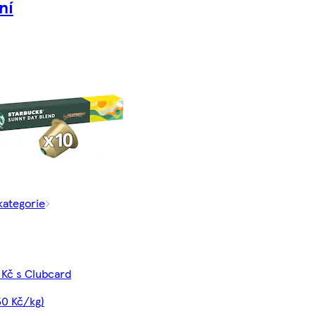
ní
kategorie
 Kč s Clubcard
50 Kč/kg)