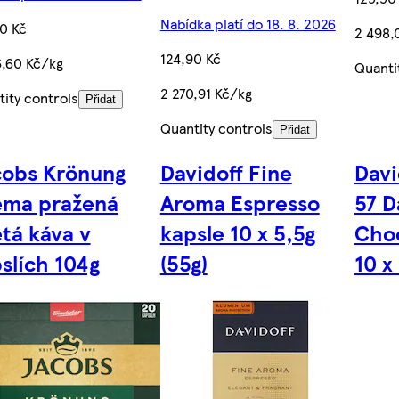
Nabídka platí do 18. 8. 2026
0 Kč
2 498,
124,90 Kč
6,60 Kč/kg
Quanti
2 270,91 Kč/kg
ity controls
Přidat
Quantity controls
Přidat
obs Krönung
Davidoff Fine
Davi
ema pražená
Aroma Espresso
57 D
tá káva v
kapsle 10 x 5,5g
Choc
slích 104g
(55g)
10 x