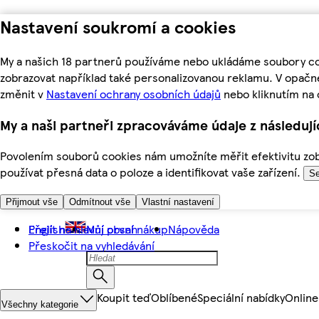
Nastavení soukromí a cookies
My a našich 18 partnerů používáme nebo ukládáme soubory coo
zobrazovat například také personalizovanou reklamu. V opačn
změnit v
Nastavení ochrany osobních údajů
nebo kliknutím na 
My a naši partneři zpracováváme údaje z následuj
Povolením souborů cookies nám umožníte měřit efektivitu zobr
používat přesná data o poloze a identifikovat vaše zařízení.
Se
Přijmout vše
Odmítnout vše
Vlastní nastavení
Přejít na hlavní obsah
English
Můj první nákup
Nápověda
Přeskočit na vyhledávání
Koupit teď
Oblíbené
Speciální nabídky
Online
Všechny kategorie