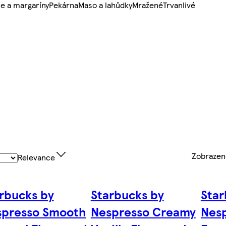
e a margaríny
Pekárna
Maso a lahůdky
Mražené
Trvanlivé
Zobraze
Relevance
rbucks by
Starbucks by
Star
spresso Smooth
Nespresso Creamy
Nesp