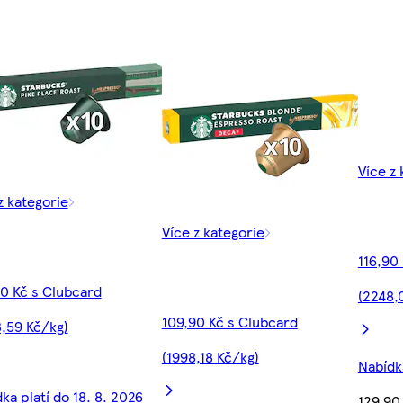
Více z 
z kategorie
Více z kategorie
116,90
0 Kč s Clubcard
(2248,
109,90 Kč s Clubcard
,59 Kč/kg)
(1998,18 Kč/kg)
Nabídka
ka platí do 18. 8. 2026
129,90