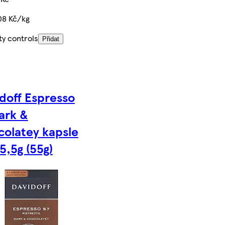
08 Kč/kg
ty controls
Přidat
doff Espresso
ark &
olatey kapsle
 5,5g (55g)