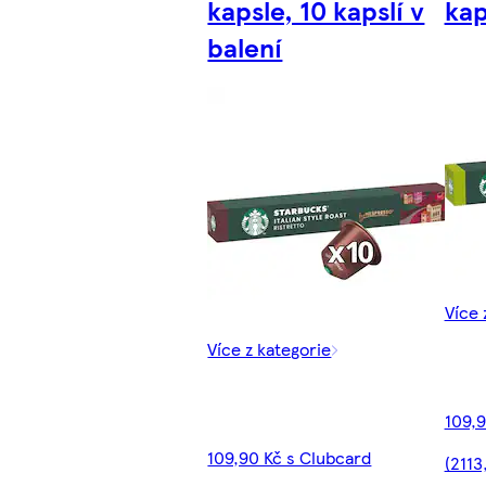
kapsle, 10 kapslí v
kap
balení
Více 
Více z kategorie
109,9
109,90 Kč s Clubcard
(2113