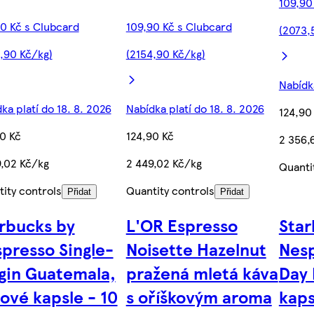
109,90
0 Kč s Clubcard
109,90 Kč s Clubcard
(2073,
,90 Kč/kg)
(2154,90 Kč/kg)
Nabídka
ka platí do 18. 8. 2026
Nabídka platí do 18. 8. 2026
124,90
0 Kč
124,90 Kč
2 356,
9,02 Kč/kg
2 449,02 Kč/kg
Quanti
ity controls
Quantity controls
Přidat
Přidat
rbucks by
L'OR Espresso
Star
presso Single-
Noisette Hazelnut
Nesp
gin Guatemala,
pražená mletá káva
Day 
ové kapsle - 10
s oříškovým aroma
kaps