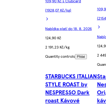
109,90 Kč s Clubcard
109,9
(1928,07 Kč/kg)
(2154
Nabídka platí do 18. 8. 2026
Nabíd
124,90 Kč
124,9
2 191,23 Kč/kg
2 44
Quantity controls
Přidat
Quant
STARBUCKS ITALIAN
Sta
STYLE ROAST by
Nes
NESPRESSO Dark
Ori
roast Kávové
káv