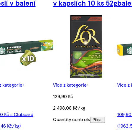
slí v balení
v kapslích 10 ks 52g
bale
z kategorie
Více z kategorie
Více z 
129,90 Kč
2 498,08 Kč/kg
0 Kč s Clubcard
109,90
Quantity controls
Přidat
,46 Kč/kg)
(1962,