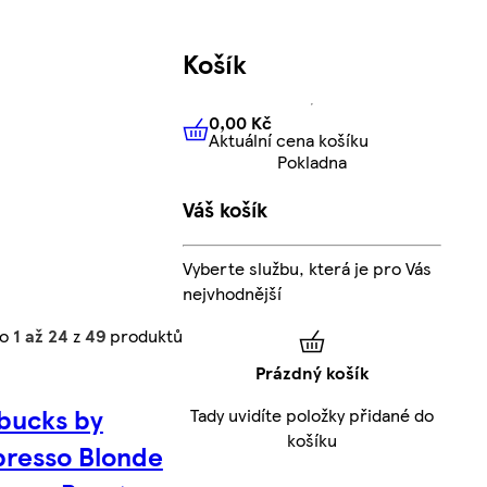
Košík
0,00 Kč
Aktuální cena košíku
0,00 Kč
Aktuální cena košíku
Pokladna
Váš košík
Vyberte službu, která je pro Vás
nejvhodnější
no
1 až 24
z
49
produktů
Prázdný košík
bucks by
Tady uvidíte položky přidané do
košíku
resso Blonde