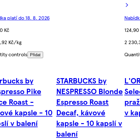
ka platí do 18. 8. 2026
Nabídka
0 Kč
124,90
,92 Kč/kg
2 230,
ity controls
Quanti
Přidat
rbucks by
STARBUCKS by
L'OR
presso Pike
NESPRESSO Blonde
Sele
ce Roast -
Espresso Roast
praž
ové kapsle - 10
Decaf, kávové
v ka
slí v balení
kapsle - 10 kapslí v
balení