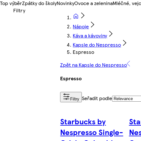
Top výběr
Zpátky do školy
Novinky
Ovoce a zelenina
Mléčné, vejc
Nápoje
Káva a kávoviny
Kapsle do Nespresso
Espresso
Zpět na Kapsle do Nespresso
Espresso
Seřadit podle
Filtry
Starbucks by
Sta
Nespresso Single-
Ne