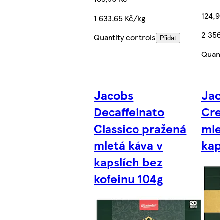
124,9
1 633,65 Kč/kg
2 35
Quantity controls
Přidat
Quant
Jacobs
Jac
Decaffeinato
Cr
Classico pražená
mle
mletá káva v
kap
kapslích bez
kofeinu 104g