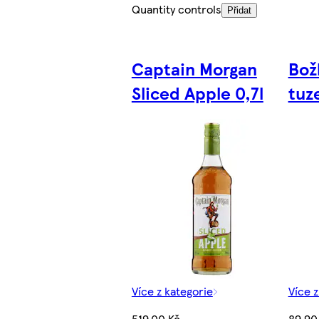
Quantity controls
Přidat
Captain Morgan
Bož
Sliced Apple 0,7l
tuz
Více z kategorie
Více z
519,00 Kč
89,90