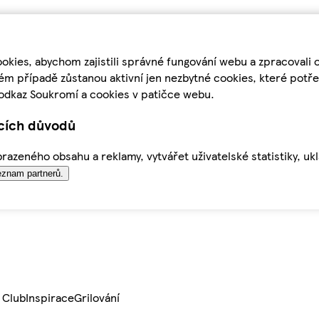
kies, abychom zajistili správné fungování webu a zpracovali 
ém případě zůstanou aktivní jen nezbytné cookies, které pot
odkaz Soukromí a cookies v patičce webu.
ících důvodů
azeného obsahu a reklamy, vytvářet uživatelské statistiky, uk
znam partnerů.
 Club
Inspirace
Grilování