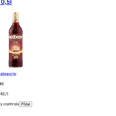
 0,5l
kategorie
 Kč
 Kč/l
ty controls
Přidat