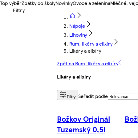
Top výběr
Zpátky do školy
Novinky
Ovoce a zelenina
Mléčné, vejc
Nápoje
Lihoviny
Rum, likéry a elixíry
Likéry a elixíry
Zpět na Rum, likéry a elixíry
Likéry a elixíry
Seřadit podle
Filtry
Božkov Originál
Bož
Tuzemský 0,5l