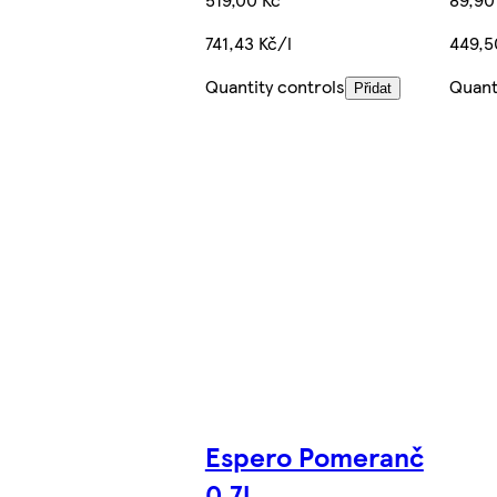
741,43 Kč/l
449,5
Quantity controls
Quant
Přidat
Espero Pomeranč
0,7l