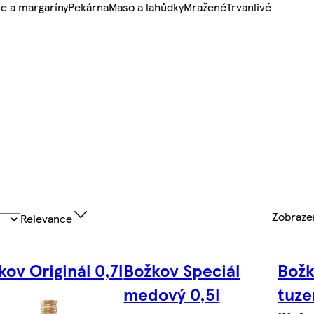
e a margaríny
Pekárna
Maso a lahůdky
Mražené
Trvanlivé
Zobraz
Relevance
kov Originál 0,7l
Božkov Speciál
Božk
medový 0,5l
tuze