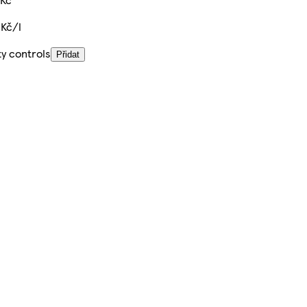
 Kč/l
ty controls
Přidat