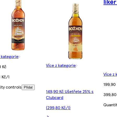
likér
 kategorie
Více z kategorie
0 Kč
Více z 
 Kč/l
199,90
ity controls
Přidat
149,90 Kč Ušetřete 25% s
399,80
Clubcard
Quanti
(299,80 Kč/l)