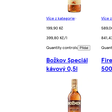
Více z kategorie
Více z
199,90 Kč
589,0
399,80 Kč/l
841,4
Quantity controls
Quant
Přidat
Božkov Speciál
Fir
kávový 0,5l
500