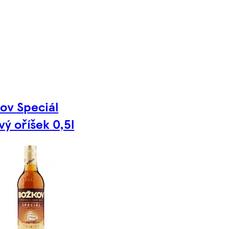
ov Speciál
ový oříšek 0,5l