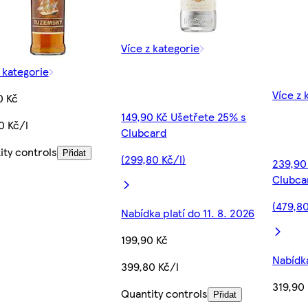
Více z kategorie
 kategorie
Více z 
0 Kč
149,90 Kč Ušetřete 25% s
0 Kč/l
Clubcard
ity controls
Přidat
(299,80 Kč/l)
239,90
Clubca
(479,80
Nabídka platí do 11. 8. 2026
199,90 Kč
Nabídka
399,80 Kč/l
319,90
Quantity controls
Přidat