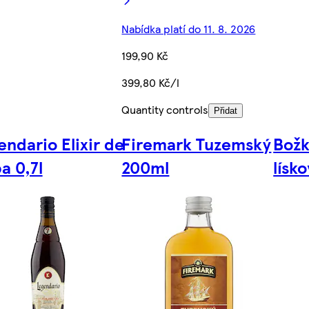
Nabídka platí do 11. 8. 2026
199,90 Kč
399,80 Kč/l
Quantity controls
Přidat
endario Elixir de
Firemark Tuzemský
Božk
a 0,7l
200ml
lísk