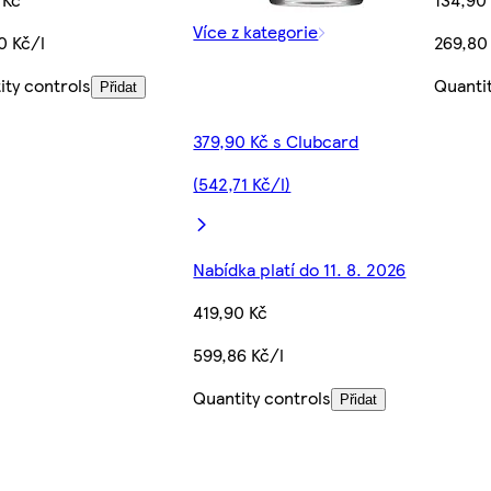
Více z kategorie
0 Kč/l
269,80
ity controls
Quanti
Přidat
379,90 Kč s Clubcard
(542,71 Kč/l)
Nabídka platí do 11. 8. 2026
419,90 Kč
599,86 Kč/l
Quantity controls
Přidat