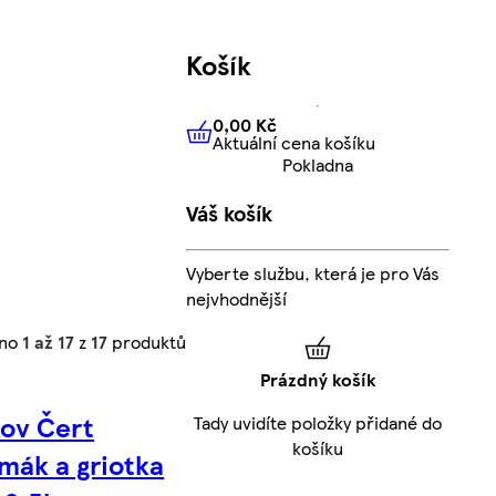
Košík
0,00 Kč
Aktuální cena košíku
0,00 Kč
Aktuální cena košíku
Pokladna
Váš košík
Vyberte službu, která je pro Vás
nejvhodnější
eno
1 až 17
z
17
produktů
Prázdný košík
ov Čert
Tady uvidíte položky přidané do
košíku
mák a griotka