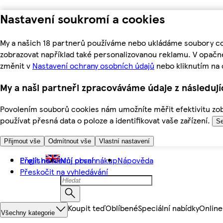
Nastavení soukromí a cookies
My a našich 18 partnerů používáme nebo ukládáme soubory coo
zobrazovat například také personalizovanou reklamu. V opačn
změnit v
Nastavení ochrany osobních údajů
nebo kliknutím na 
My a naši partneři zpracováváme údaje z následuj
Povolením souborů cookies nám umožníte měřit efektivitu zobr
používat přesná data o poloze a identifikovat vaše zařízení.
Se
Přijmout vše
Odmítnout vše
Vlastní nastavení
Přejít na hlavní obsah
English
Můj první nákup
Nápověda
Přeskočit na vyhledávání
Koupit teď
Oblíbené
Speciální nabídky
Online
Všechny kategorie