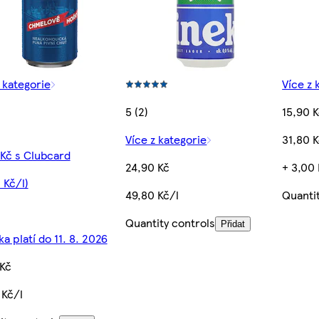
 kategorie
Více z 
5 (2)
15,90 
Více z kategorie
31,80 K
 Kč s Clubcard
24,90 Kč
+ 3,00 
 Kč/l)
49,80 Kč/l
Quanti
Quantity controls
Přidat
a platí do 11. 8. 2026
 Kč
 Kč/l