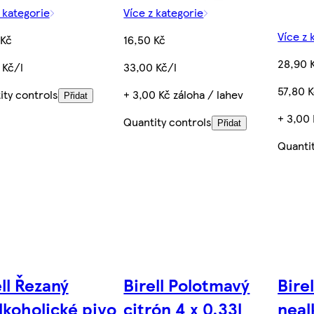
 kategorie
Více z kategorie
Více z 
 Kč
16,50 Kč
28,90 
 Kč/l
33,00 Kč/l
57,80 K
ity controls
+ 3,00 Kč záloha / lahev
Přidat
+ 3,00 
Quantity controls
Přidat
Quanti
ll Řezaný
Birell Polotmavý
Bire
lkoholické pivo
citrón 4 x 0,33l
neal