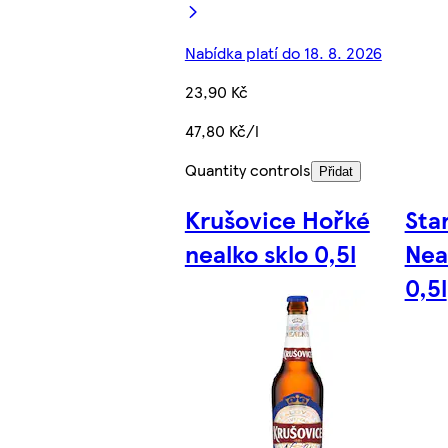
Nabídka platí do 18. 8. 2026
23,90 Kč
47,80 Kč/l
Quantity controls
Přidat
Krušovice Hořké
Sta
nealko sklo 0,5l
Nea
0,5l