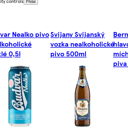
ity controls
Přidat
var Nealko pivo
Svijany Svijanský
Bern
lkoholické
vozka nealkoholické
hlav
lé 0,5l
pivo 500ml
mích
piva