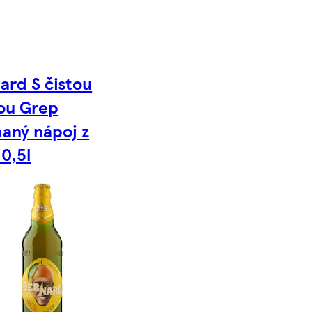
ard S čistou
ou Grep
aný nápoj z
 0,5l