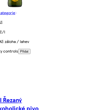
kategorie
Kč
č/l
Kč záloha / lahev
ty controls
Přidat
ll Řezaný
koholické pivo