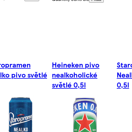
ropramen
Heineken pivo
Sta
lko pivo světlé
nealkoholické
Neal
světlé 0,5l
0,5l