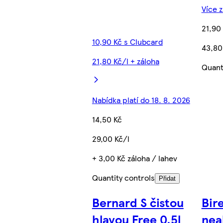
Více z
21,90
10,90 Kč s Clubcard
43,80
21,80 Kč/l + záloha
Quant
Nabídka platí do 18. 8. 2026
14,50 Kč
29,00 Kč/l
+ 3,00 Kč záloha / lahev
Quantity controls
Přidat
Bernard S čistou
Bire
hlavou Free 0,5l
nea