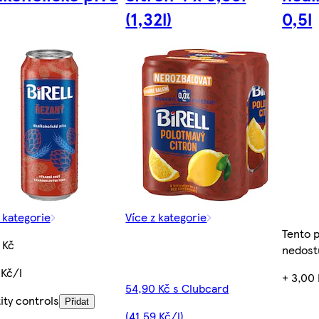
(1,32l)
0,5l
 kategorie
Více z kategorie
Tento 
 Kč
nedost
 Kč/l
+ 3,00 
54,90 Kč s Clubcard
ity controls
Přidat
(41,59 Kč/l)