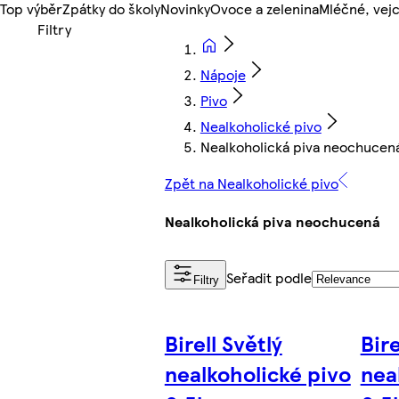
Top výběr
Zpátky do školy
Novinky
Ovoce a zelenina
Mléčné, vejc
Nápoje
Pivo
Nealkoholické pivo
Nealkoholická piva neochucen
Zpět na Nealkoholické pivo
Nealkoholická piva neochucená
Seřadit podle
Filtry
Birell Světlý
Bire
nealkoholické pivo
nea