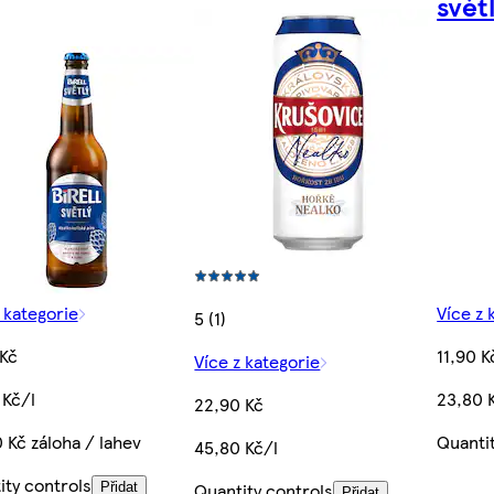
svět
 kategorie
Více z 
5 (1)
 Kč
11,90 K
Více z kategorie
 Kč/l
23,80 
22,90 Kč
 Kč záloha / lahev
Quanti
45,80 Kč/l
ity controls
Quantity controls
Přidat
Přidat