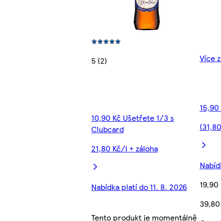
Více z
5 (2)
15,90
10,90 Kč Ušetřete 1/3 s
(31,80
Clubcard
21,80 Kč/l + záloha
Nabídk
19,90
Nabídka platí do 11. 8. 2026
39,80
Tento produkt je momentálně