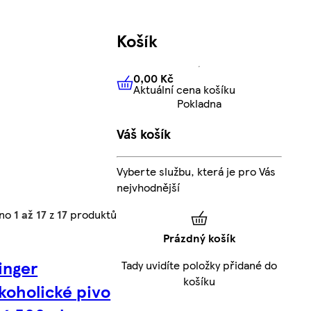
Košík
0,00 Kč
Aktuální cena košíku
0,00 Kč
Aktuální cena košíku
Pokladna
Váš košík
Vyberte službu, která je pro Vás
nejvhodnější
eno
1 až 17
z
17
produktů
Prázdný košík
inger
Tady uvidíte položky přidané do
košíku
koholické pivo