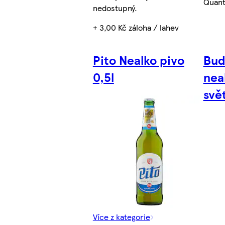
Quant
nedostupný.
+ 3,00 Kč záloha / lahev
Pito Nealko pivo
Bud
0,5l
nea
svět
Více z kategorie