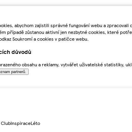
kies, abychom zajistili správné fungování webu a zpracovali 
ém případě zůstanou aktivní jen nezbytné cookies, které pot
odkaz Soukromí a cookies v patičce webu.
ících důvodů
azeného obsahu a reklamy, vytvářet uživatelské statistiky, uk
znam partnerů.
 Club
Inspirace
Léto