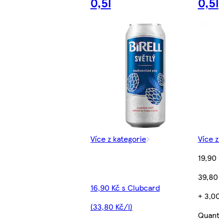
0,5l
0,5l
Více z kategorie
Více z
19,90
39,80
16,90 Kč s Clubcard
+ 3,00
(33,80 Kč/l)
Quant