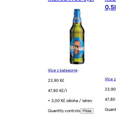
0,5l
Více z kategorie
Více z
23,90 Kč
23,90
47,80 Kč/l
47,80
+ 3,00 Kč záloha / lahev
Quant
Quantity controls
Přidat