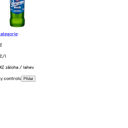
kategorie
Kč
č/l
Kč záloha / lahev
ty controls
Přidat