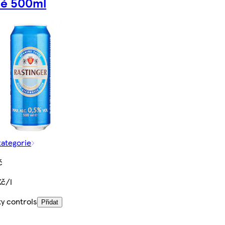
lé 500ml
kategorie
č
Kč/l
ty controls
Přidat