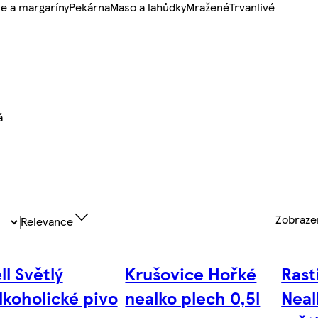
e a margaríny
Pekárna
Maso a lahůdky
Mražené
Trvanlivé
á
Zobraz
Relevance
ll Světlý
Krušovice Hořké
Rast
lkoholické pivo
nealko plech 0,5l
Neal