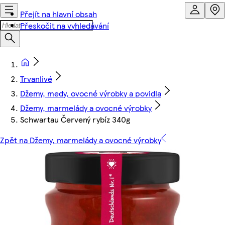
Přejít na hlavní obsah
Přeskočit na vyhledávání
Trvanlivé
Džemy, medy, ovocné výrobky a povidla
Džemy, marmelády a ovocné výrobky
Schwartau Červený rybíz 340g
Zpět na Džemy, marmelády a ovocné výrobky