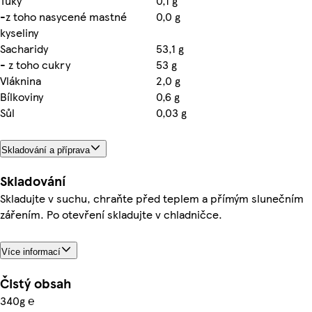
Tuky
0,1 g
-z toho nasycené mastné
0,0 g
kyseliny
Sacharidy
53,1 g
- z toho cukry
53 g
Vláknina
2,0 g
Bílkoviny
0,6 g
Sůl
0,03 g
Skladování a příprava
Skladování
Skladujte v suchu, chraňte před teplem a přímým slunečním
zářením. Po otevření skladujte v chladničce.
Více informací
Čistý obsah
340g ℮