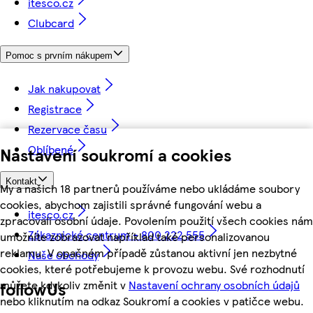
itesco.cz
Clubcard
Pomoc s prvním nákupem
Jak nakupovat
Registrace
Rezervace času
Oblíbené
Nastavení soukromí a cookies
Kontakt
My a našich 18 partnerů používáme nebo ukládáme soubory
cookies, abychom zajistili správné fungování webu a
itesco.cz
zpracovali osobní údaje. Povolením použití všech cookies nám
Zákaznické centrum - 800 222 555
umožníte zobrazovat například také personalizovanou
reklamu. V opačném případě zůstanou aktivní jen nezbytné
Naše obchody
cookies, které potřebujeme k provozu webu. Své rozhodnutí
můžete kdykoliv změnit v
Nastavení ochrany osobních údajů
followUs
nebo kliknutím na odkaz Soukromí a cookies v patičce webu.