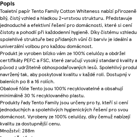
Popis
Toaletní papír Tento Family Cotton Whiteness nabízí přirozeně
bílý, čistý vzhled a hladkou 2-vrstvou strukturu. Představuje
jednoduché a efektivní řešení pro domácnosti, které si cení
čistoty a pohodlí při každodenní hygieně. Díky čistému vzhledu
spolehlivé struktuře bez přidaných vůní či barviv je ideální a
univerzální volbou pro každou domácnost.
Produkt je vyroben blízko vám ze 100% celulózy a obdržel
certifikáty PEFC a FSC, které zaručují vysoký standard kvality 
původ z udržitelně obhospodařovaných lesů. Spolehlivý produ
navržený tak, aby poskytoval kvalitu v každé roli. Dostupný v
baleních po 8 a 16 rolích.
Obalové fólie Tento jsou 100% recyklovatelné a obsahují
minimálně 30 % recyklovaného plastu.
Produkty řady Tento Family jsou určeny pro ty, kteří si cení
jednoduchých a spolehlivých hygienických řešení pro svou
domácnost. Vyrobeny ze 100% celulózy, díky čemuž nabízejí
kvalitu za dostupnější cenu.
Množství: 288m