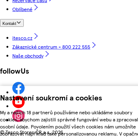
Rezervace času
Oblíbené
Kontakt
itesco.cz
Zákaznické centrum - 800 222 555
Naše obchody
followUs
Nastavení soukromí a cookies
My a našich 18 partnerů používáme nebo ukládáme soubory
cookies, abychom zajistili správné fungování webu a zpracoval
osobní údaje. Povolením použití všech cookies nám umožníte
©
Tesco Stores ČR a.s. 2026
zobrazovat například také personalizovanou reklamu. V opač