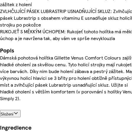
zážitek z holení
ZVLHČUJÍCÍ PÁSEK LUBRASTRIP USNADŇUJÍCÍ SKLUZ: Zvlhčujíc
pásek Lubrastrip s obsahem vitaminu E usnadňuje skluz holic
strojku po pokožce
RUKOJEŤ S MĚKKÝM ÚCHOPEM: Rukojeť tohoto holítka má měk
úchop a je navržena tak, aby vám ve sprše nevyklouzla
Popis
Dámská pohotová holítka Gillette Venus Comfort Colours zajišť
hladké oholení za skvělou cenu. Tyto holicí strojky mají rukojet
více barvách. Díky nim bude holení zábava a pestrý zážitek. Maj
výkyvnou holicí hlavici se 3 břity pro holení obtížně přístupnýc
míst a zvlhčující pásek Lubrastrip usnadňující skluz. Užijte si
hladké oholení s větším komfortem (v porovnání s holítky Ven
Simply 2).
Složení
Ingredience