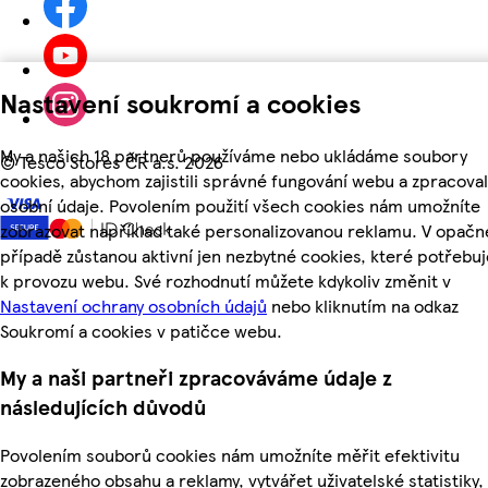
Nastavení soukromí a cookies
My a našich 18 partnerů používáme nebo ukládáme soubory
©
Tesco Stores ČR a.s. 2026
cookies, abychom zajistili správné fungování webu a zpracoval
osobní údaje. Povolením použití všech cookies nám umožníte
zobrazovat například také personalizovanou reklamu. V opač
případě zůstanou aktivní jen nezbytné cookies, které potřeb
k provozu webu. Své rozhodnutí můžete kdykoliv změnit v
Nastavení ochrany osobních údajů
nebo kliknutím na odkaz
Soukromí a cookies v patičce webu.
My a naši partneři zpracováváme údaje z
následujících důvodů
Povolením souborů cookies nám umožníte měřit efektivitu
zobrazeného obsahu a reklamy, vytvářet uživatelské statistiky,