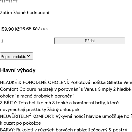
Zatím žádné hodnocení
26,65 Kč/kus
159,90 Kč
Přidat
Popis produktu
Hlavní výhody
HLADKÉ & POHODLNÉ OHOLENÍ: Pohotová holítka Gillette Ven
Comfort Colours nabízejí v porovnání s Venus Simply 2 hladké
oholení a méně drobných poranění
3 BŘITY: Toto holítko má 3 tenké a komfortní břity, které
nevynechají prakticky žádný chloupek
NEUVĚŘITELNÝ KOMFORT: Výkyvná holicí hlavice umožňuje holí
klouzat po pokožce
BARVY: Rukojeti v různých barvách nabízejí zábavný & pestrý