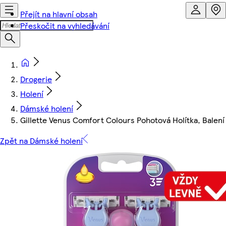
Přejít na hlavní obsah
Přeskočit na vyhledávání
Drogerie
Holení
Dámské holení
Gillette Venus Comfort Colours Pohotová Holítka, Balení
Zpět na Dámské holení