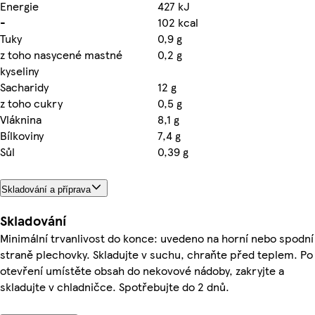
Energie
427 kJ
-
102 kcal
Tuky
0,9 g
z toho nasycené mastné
0,2 g
kyseliny
Sacharidy
12 g
z toho cukry
0,5 g
Vláknina
8,1 g
Bílkoviny
7,4 g
Sůl
0,39 g
Skladování a příprava
Skladování
Minimální trvanlivost do konce: uvedeno na horní nebo spodní
straně plechovky. Skladujte v suchu, chraňte před teplem. Po
otevření umístěte obsah do nekovové nádoby, zakryjte a
skladujte v chladničce. Spotřebujte do 2 dnů.