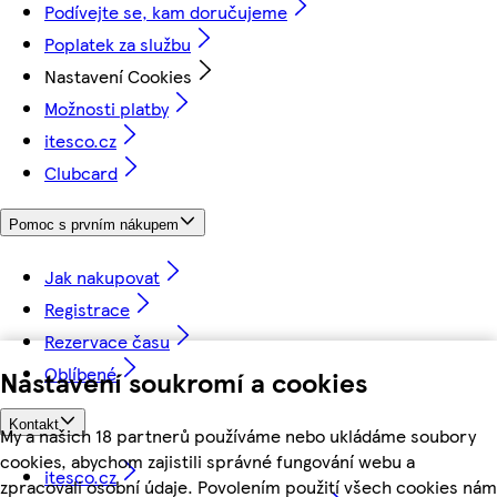
Podívejte se, kam doručujeme
Poplatek za službu
Nastavení Cookies
Možnosti platby
itesco.cz
Clubcard
Pomoc s prvním nákupem
Jak nakupovat
Registrace
Rezervace času
Oblíbené
Nastavení soukromí a cookies
Kontakt
My a našich 18 partnerů používáme nebo ukládáme soubory
cookies, abychom zajistili správné fungování webu a
itesco.cz
zpracovali osobní údaje. Povolením použití všech cookies nám