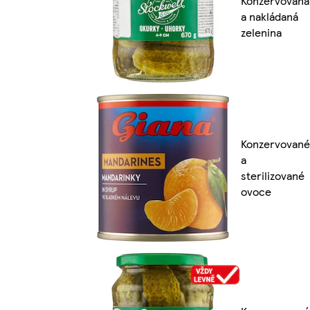
Konzervovaná
a nakládaná
zelenina
Konzervované
a
sterilizované
ovoce