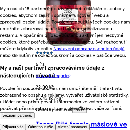
My a našich 18 partnerů používáme nebo ukládáme soubory
cookies, abychom zajistili správné fungování webu a
zpracovali osobní údaje. Povolením použití všech cookies nám
umožníte zobrazovat například také personalizovanou
reklamu. V opačném případě zůstanou aktivní jen nezbytné
cookies, které potřebujeme k provozu webu. Své rozhodnutí
můžete kdykoliv změnit v
Nastavení ochrany osobních údajů
nebo kliknutím na odkaz Soukromí a cookies v patičce webu.
5 (1)
My a naši partneři zpracováváme údaje z
následujících důvodů
Více z kategorie
22,90 Kč
Povolením souborů cookies nám umožníte měřit efektivitu
zobrazeného obsahu a reklamy, vytvářet uživatelské statistiky,
65,43 Kč/kg
ukládat nebo přistupovat k informacím ve vašem zařízení,
používat přesná data o poloze a identifikovat vaše zařízení.
Quantity controls
Přidat
Seznam partnerů.
Tesco Bílé fazole máslové ve
Přijmout vše
Odmítnout vše
Vlastní nastavení