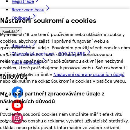
Registrace
Rezervace času
Oblíbené
Nastavení soukromí a cookies
Kontakt
My a našich 18 partnerů používáme nebo ukládáme soubory
cookies, abychom zajistili správné fungování webu a
itesco.cz
zpracovali osobní údaje. Povolením použití všech cookies nám
Zákaznické centrum - 800 222 555
umožníte zobrazovat například také personalizovanou
reklamu. V opačném případě zůstanou aktivní jen nezbytné
Naše obchody
cookies, které potřebujeme k provozu webu. Své rozhodnutí
můžete kdykoliv změnit v
Nastavení ochrany osobních údajů
followUs
nebo kliknutím na odkaz Soukromí a cookies v patičce webu.
My a naši partneři zpracováváme údaje z
následujících důvodů
Povolením souborů cookies nám umožníte měřit efektivitu
zobrazeného obsahu a reklamy, vytvářet uživatelské statistiky,
ukládat nebo přistupovat k informacím ve vašem zařízení,