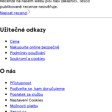
Recenze na našem webu píší naši zákazníci. Tesco
publikované recenze neověřuje.
Napsat recenzi
Užitečné odkazy
Cena
Nakupujte online bezpečně
Podmínky používání
Soukromí a cookies
O nás
Přístupnost
Podívejte se, kam doručujeme
Poplatek za službu
Nastavení Cookies
Možnosti platby
itesco.cz