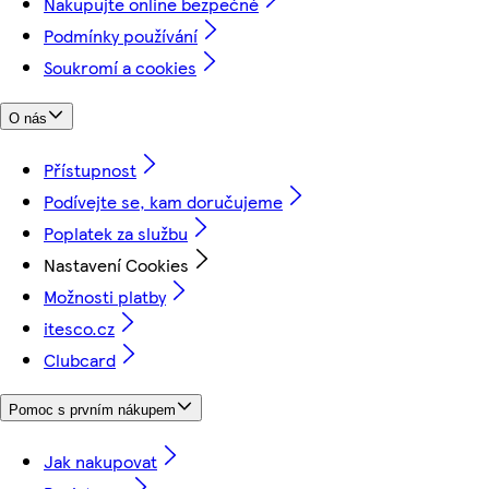
Nakupujte online bezpečně
Podmínky používání
Soukromí a cookies
O nás
Přístupnost
Podívejte se, kam doručujeme
Poplatek za službu
Nastavení Cookies
Možnosti platby
itesco.cz
Clubcard
Pomoc s prvním nákupem
Jak nakupovat