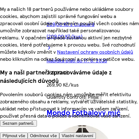
My a našich 18 partnerů používáme nebo ukládáme soubory
cookies, abychom zajistili správné fungování webu a
zpracovali osobní údaje. Povolením použití všech cookies nám
209,00 Kč s Clubcard
umožníte zobrazovat například také personalizovanou
(209,00 Kč/kus)
reklamu. V opačném případě zůstanou aktivní jen nezbytné
cookies, které potřebujeme k provozu webu. Své rozhodnutí
můžete kdykoliv změnit v
Nastavení ochrany osobních údajů
nebo kliknutím na odkaz Soukromí a cookies v patičce webu.
Nabídka platí do 17. 8. 2026
My a naši partneři zpracováváme údaje z
269,90 Kč
následujících důvodů
269,90 Kč/kus
Povolením souborů cookies nám umožníte měřit efektivitu
Quantity controls
Přidat
zobrazeného obsahu a reklamy, vytvářet uživatelské statistiky,
ukládat nebo přistupovat k informacím ve vašem zařízení,
Mondo Fotbalový míč
používat přesná data o poloze a identifikovat vaše zařízení.
Seznam partnerů.
Přijmout vše
Odmítnout vše
Vlastní nastavení