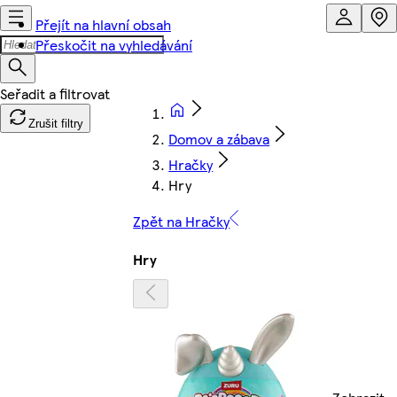
Přejít na hlavní obsah
Přeskočit na vyhledávání
Zrušit filtry
Domov a zábava
Hračky
Hry
Zpět na Hračky
Hry