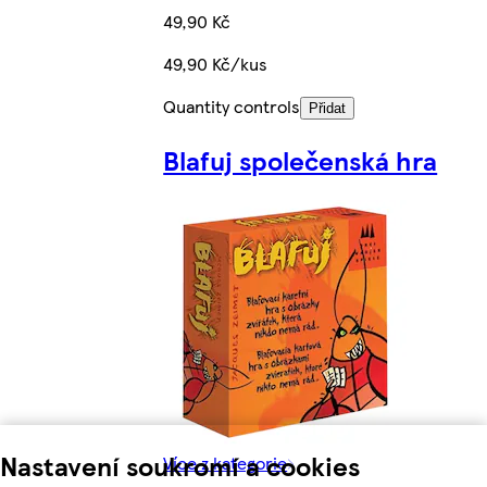
49,90 Kč
49,90 Kč/kus
Quantity controls
Přidat
Blafuj společenská hra
Nastavení soukromí a cookies
Více z kategorie