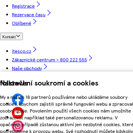
Registrace
Rezervace času
Oblíbené
Kontakt
itesco.cz
Zákaznické centrum - 800 222 555
Naše obchody
Nastavení soukromí a cookies
followUs
My a našich 18 partnerů používáme nebo ukládáme soubory
cookies, abychom zajistili správné fungování webu a zpracoval
osobní údaje. Povolením použití všech cookies nám umožníte
zobrazovat například také personalizovanou reklamu. V
opačném případě zůstanou aktivní jen nezbytné cookies, kter
potřebujeme k provozu webu. Své rozhodnutí můžete kdykoliv