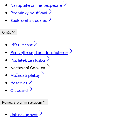
Nakupujte online bezpečně
Podmínky používání
Soukromí a cookies
O nás
Přístupnost
Podívejte se, kam doručujeme
Poplatek za službu
Nastavení Cookies
Možnosti platby
itesco.cz
Clubcard
Pomoc s prvním nákupem
Jak nakupovat