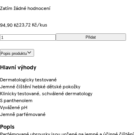
Zatím žádné hodnocení
23,72 Kč/kus
94,90 Kč
Přidat
Popis produktu
Hlavní výhody
Dermatologicky testované
Jemné čištění hebké dětské pokožky
Klinicky testované, schválené dermatology
S panthenolem
Vyvážené pH
Jemně parfémované
Popis
Parfémované ubrousky jsou určené na jemné a účinné čištění