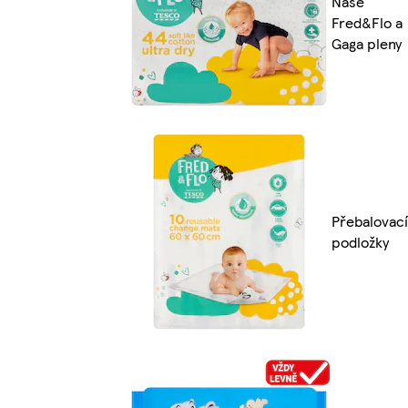
Naše
Fred&Flo a
Gaga pleny
Přebalovací
podložky