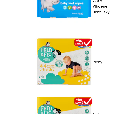
vše v
Vlhčené
ubrousky
Pleny