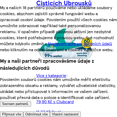
Čisticích Ubrousků
My a našich 18 partnerů používáme nebo ukládáme soubory
cookies, abychom zajistili správné fungování webu a
zpracovali osobní údaje. Povolením použití všech cookies nám
umožníte zobrazovat například také personalizovanou
reklamu. V opačném případě zůstanou aktivní jen nezbytné
cookies, které potřebujeme k provozu webu. Své rozhodnutí
můžete kdykoliv změnit v
Nastavení ochrany osobních údajů
nebo kliknutím na odkaz Soukromí a cookies v patičce webu.
My a naši partneři zpracováváme údaje z
následujících důvodů
Více z kategorie
Povolením souborů cookies nám umožníte měřit efektivitu
zobrazeného obsahu a reklamy, vytvářet uživatelské statistiky,
ukládat nebo přistupovat k informacím ve vašem zařízení,
používat přesná data o poloze a identifikovat vaše zařízení.
79,90 Kč s Clubcard
Seznam partnerů.
(1,33 Kč/kus)
Přijmout vše
Odmítnout vše
Vlastní nastavení