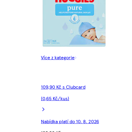
Více z kategorie
109,90 Kč s Clubcard
(0,65 Kč/kus)
Nabídka platí do 10. 8. 2026