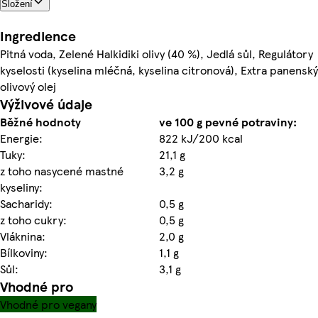
Složení
Ingredience
Pitná voda, Zelené Halkidiki olivy (40 %), Jedlá sůl, Regulátory
kyselosti (kyselina mléčná, kyselina citronová), Extra panenský
olivový olej
Výživové údaje
Běžné hodnoty
ve 100 g pevné potraviny:
Energie:
822 kJ/200 kcal
Tuky:
21,1 g
z toho nasycené mastné
3,2 g
kyseliny:
Sacharidy:
0,5 g
z toho cukry:
0,5 g
Vláknina:
2,0 g
Bílkoviny:
1,1 g
Sůl:
3,1 g
Vhodné pro
Vhodné pro vegany