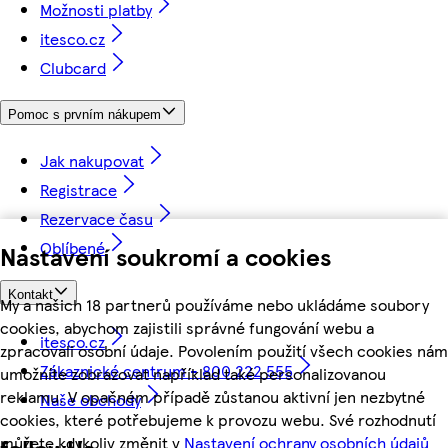
Možnosti platby
itesco.cz
Clubcard
Pomoc s prvním nákupem
Jak nakupovat
Registrace
Rezervace času
Oblíbené
Nastavení soukromí a cookies
Kontakt
My a našich 18 partnerů používáme nebo ukládáme soubory
cookies, abychom zajistili správné fungování webu a
itesco.cz
zpracovali osobní údaje. Povolením použití všech cookies nám
Zákaznické centrum - 800 222 555
umožníte zobrazovat například také personalizovanou
reklamu. V opačném případě zůstanou aktivní jen nezbytné
Naše obchody
cookies, které potřebujeme k provozu webu. Své rozhodnutí
můžete kdykoliv změnit v
Nastavení ochrany osobních údajů
followUs