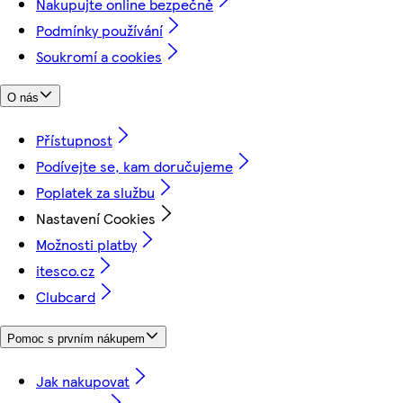
Nakupujte online bezpečně
Podmínky používání
Soukromí a cookies
O nás
Přístupnost
Podívejte se, kam doručujeme
Poplatek za službu
Nastavení Cookies
Možnosti platby
itesco.cz
Clubcard
Pomoc s prvním nákupem
Jak nakupovat