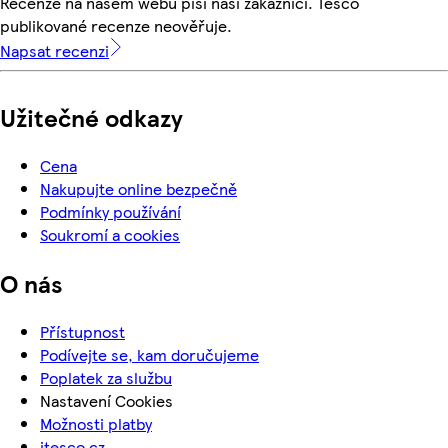
Recenze na našem webu píší naši zákazníci. Tesco
publikované recenze neověřuje.
Napsat recenzi
Užitečné odkazy
Cena
Nakupujte online bezpečně
Podmínky používání
Soukromí a cookies
O nás
Přístupnost
Podívejte se, kam doručujeme
Poplatek za službu
Nastavení Cookies
Možnosti platby
itesco.cz