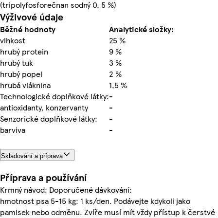
(tripolyfosforečnan sodný 0, 5 %)
Výživové údaje
Běžné hodnoty
Analytické složky:
vlhkost
25 %
hrubý protein
9 %
hrubý tuk
3 %
hrubý popel
2 %
hrubá vláknina
1,5 %
Technologické doplňkové látky:
-
antioxidanty, konzervanty
-
Senzorické doplňkové látky:
-
barviva
-
Skladování a příprava
Příprava a používání
Krmný návod: Doporučené dávkování:
hmotnost psa 5-15 kg: 1 ks/den. Podávejte kdykoli jako
pamlsek nebo odměnu. Zvíře musí mít vždy přístup k čerstvé