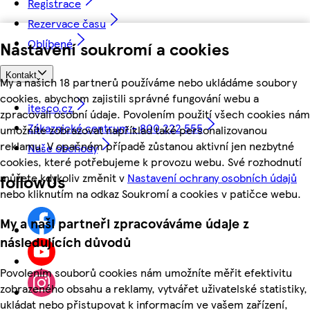
Registrace
Rezervace času
Oblíbené
Nastavení soukromí a cookies
Kontakt
My a našich 18 partnerů používáme nebo ukládáme soubory
cookies, abychom zajistili správné fungování webu a
itesco.cz
zpracovali osobní údaje. Povolením použití všech cookies nám
Zákaznické centrum - 800 222 555
umožníte zobrazovat například také personalizovanou
reklamu. V opačném případě zůstanou aktivní jen nezbytné
Naše obchody
cookies, které potřebujeme k provozu webu. Své rozhodnutí
můžete kdykoliv změnit v
Nastavení ochrany osobních údajů
followUs
nebo kliknutím na odkaz Soukromí a cookies v patičce webu.
My a naši partneři zpracováváme údaje z
následujících důvodů
Povolením souborů cookies nám umožníte měřit efektivitu
zobrazeného obsahu a reklamy, vytvářet uživatelské statistiky,
ukládat nebo přistupovat k informacím ve vašem zařízení,