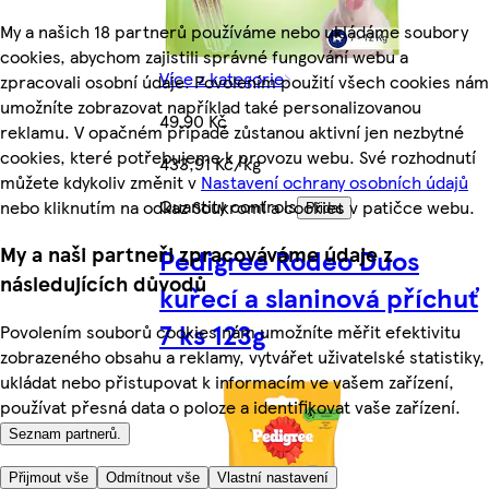
My a našich 18 partnerů používáme nebo ukládáme soubory
cookies, abychom zajistili správné fungování webu a
Více z kategorie
zpracovali osobní údaje. Povolením použití všech cookies nám
umožníte zobrazovat například také personalizovanou
49,90 Kč
reklamu. V opačném případě zůstanou aktivní jen nezbytné
cookies, které potřebujeme k provozu webu. Své rozhodnutí
433,91 Kč/kg
můžete kdykoliv změnit v
Nastavení ochrany osobních údajů
Quantity controls
nebo kliknutím na odkaz Soukromí a cookies v patičce webu.
Přidat
My a naši partneři zpracováváme údaje z
Pedigree Rodeo Duos
následujících důvodů
kuřecí a slaninová příchuť
7 ks 123g
Povolením souborů cookies nám umožníte měřit efektivitu
zobrazeného obsahu a reklamy, vytvářet uživatelské statistiky,
ukládat nebo přistupovat k informacím ve vašem zařízení,
používat přesná data o poloze a identifikovat vaše zařízení.
Seznam partnerů.
Přijmout vše
Odmítnout vše
Vlastní nastavení