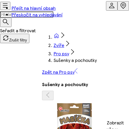
Přejít na hlavní obsah
Přeskočit na vyhledávání
Zrušit filtry
Zvíře
Pro psy
Sušenky a pochoutky
Zpět na Pro psy
Sušenky a pochoutky
Zobrazit