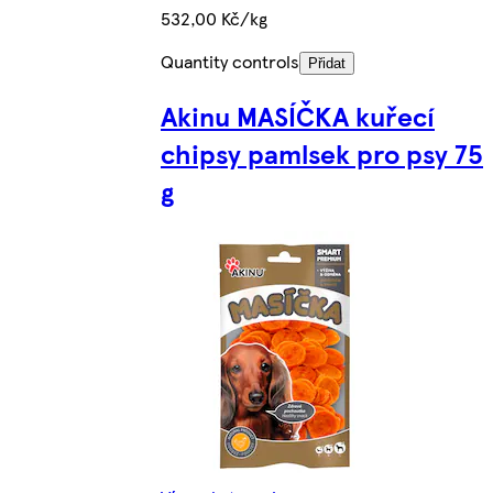
532,00 Kč/kg
Quantity controls
Přidat
Akinu MASÍČKA kuřecí
chipsy pamlsek pro psy 75
g