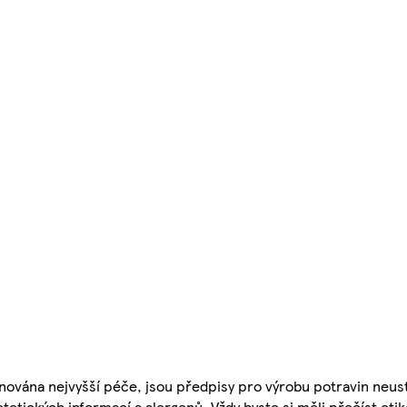
nována nejvyšší péče, jsou předpisy pro výrobu potravin neust
etetických informací a alergenů. Vždy byste si měli přečíst eti