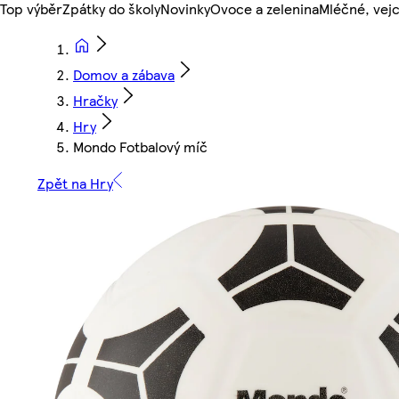
Top výběr
Zpátky do školy
Novinky
Ovoce a zelenina
Mléčné, vejc
Domov a zábava
Hračky
Hry
Mondo Fotbalový míč
Zpět na Hry