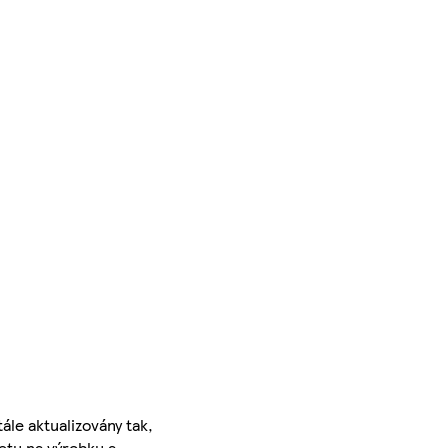
ále aktualizovány tak,
ketu na výrobku a