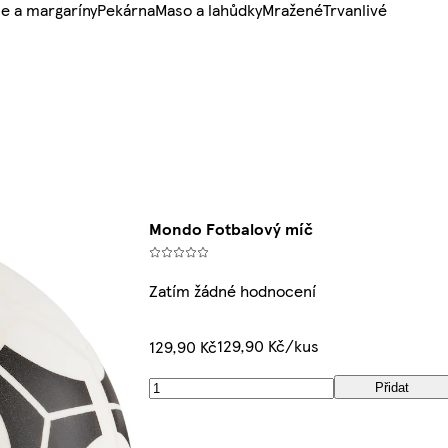
e a margaríny
Pekárna
Maso a lahůdky
Mražené
Trvanlivé
Mondo Fotbalový míč
Zatím žádné hodnocení
129,90 Kč/kus
129,90 Kč
Přidat