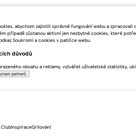
kies, abychom zajistili správné fungování webu a zpracovali 
ém případě zůstanou aktivní jen nezbytné cookies, které pot
odkaz Soukromí a cookies v patičce webu.
ících důvodů
azeného obsahu a reklamy, vytvářet uživatelské statistiky, uk
znam partnerů.
 Club
Inspirace
Grilování