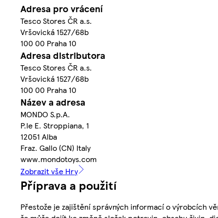
Adresa pro vrácení
Tesco Stores ČR a.s.
Vršovická 1527/68b
100 00 Praha 10
Adresa distributora
Tesco Stores ČR a.s.
Vršovická 1527/68b
100 00 Praha 10
Název a adresa
MONDO S.p.A.
P.le E. Stroppiana, 1
12051 Alba
Fraz. Gallo (CN) Italy
www.mondotoys.com
Zobrazit vše Hry
Příprava a použití
Přestože je zajištění správných informací o výrobcích vě
že může dojít ke změně složek potravin, obsahu živin, di