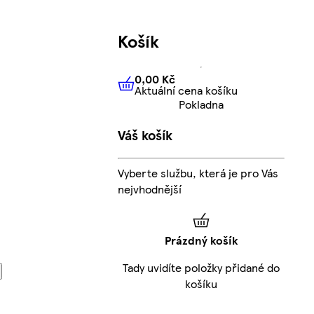
Košík
0,00 Kč
Aktuální cena košíku
0,00 Kč
Aktuální cena košíku
Pokladna
Váš košík
Vyberte službu, která je pro Vás
nejvhodnější
Prázdný košík
Tady uvidíte položky přidané do
košíku