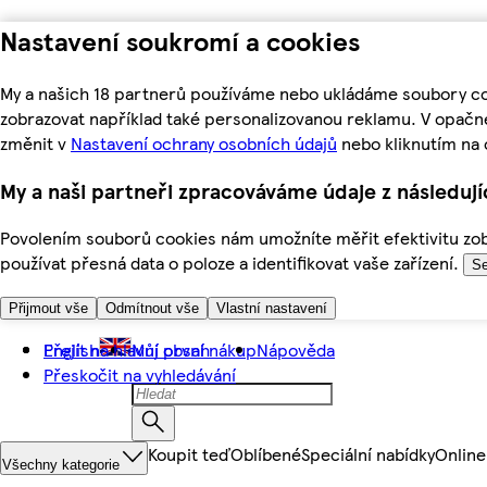
Nastavení soukromí a cookies
My a našich 18 partnerů používáme nebo ukládáme soubory coo
zobrazovat například také personalizovanou reklamu. V opačn
změnit v
Nastavení ochrany osobních údajů
nebo kliknutím na 
My a naši partneři zpracováváme údaje z následuj
Povolením souborů cookies nám umožníte měřit efektivitu zobr
používat přesná data o poloze a identifikovat vaše zařízení.
Se
Přijmout vše
Odmítnout vše
Vlastní nastavení
Přejít na hlavní obsah
English
Můj první nákup
Nápověda
Přeskočit na vyhledávání
Koupit teď
Oblíbené
Speciální nabídky
Online
Všechny kategorie