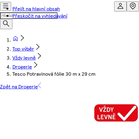
Přejít na hlavní obsah
Přeskočit na vyhledávání
Top výběr
Vždy levně
Drogerie
Tesco Potravinová fólie 30 m x 29 cm
Zpět na Drogerie