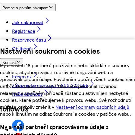
Pomoc s prvním nákupem
Jak nakupovat
Registrace
Rezervace času
Oblíbené
Nastavení soukromí a cookies
Kontakt
My a našich 18 partnerů používáme nebo ukládáme soubory
cookies, abychom zajistili správné fungování webu a
itesco.cz
zpracovali osobní údaje. Povolením použití všech cookies nám
Zákaznické centrum - 800 222 555
umožníte zobrazovat například také personalizovanou
reklamu. V opačném případě zůstanou aktivní jen nezbytné
Naše obchody
cookies, které potřebujeme k provozu webu. Své rozhodnutí
můžete kdykoliv změnit v
Nastavení ochrany osobních údajů
followUs
nebo kliknutím na odkaz Soukromí a cookies v patičce webu.
My a naši partneři zpracováváme údaje z
následujících důvodů