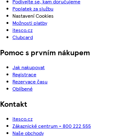
Podívejte se, kam doručujeme
Poplatek za službu
Nastavení Cookies
Možnosti platby
itesco.cz
Clubcard
Pomoc s prvním nákupem
Jak nakupovat
Registrace
Rezervace času
Oblíbené
Kontakt
itesco.cz
Zákaznické centrum - 800 222 555
Naše obchody