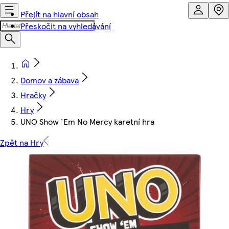
Přejít na hlavní obsah
Přeskočit na vyhledávání
Domov a zábava
Hračky
Hry
UNO Show 'Em No Mercy karetní hra
Zpět na Hry