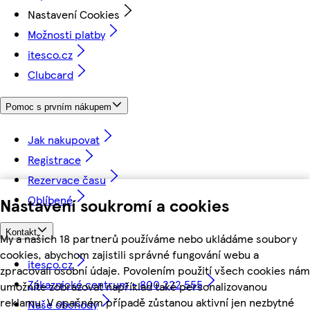
Nastavení Cookies
Možnosti platby
itesco.cz
Clubcard
Pomoc s prvním nákupem
Jak nakupovat
Registrace
Rezervace času
Oblíbené
Nastavení soukromí a cookies
Kontakt
My a našich 18 partnerů používáme nebo ukládáme soubory
cookies, abychom zajistili správné fungování webu a
itesco.cz
zpracovali osobní údaje. Povolením použití všech cookies nám
Zákaznické centrum - 800 222 555
umožníte zobrazovat například také personalizovanou
reklamu. V opačném případě zůstanou aktivní jen nezbytné
Naše obchody