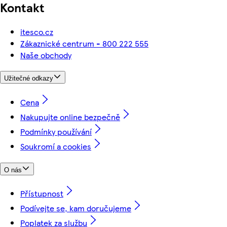
Kontakt
itesco.cz
Zákaznické centrum - 800 222 555
Naše obchody
Užitečné odkazy
Cena
Nakupujte online bezpečně
Podmínky používání
Soukromí a cookies
O nás
Přístupnost
Podívejte se, kam doručujeme
Poplatek za službu