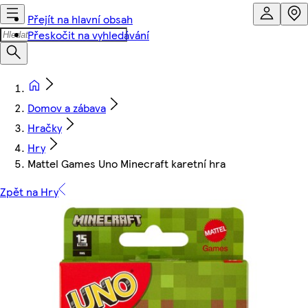
Přejít na hlavní obsah
Přeskočit na vyhledávání
Domov a zábava
Hračky
Hry
Mattel Games Uno Minecraft karetní hra
Zpět na Hry