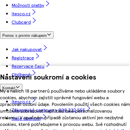
Možnosti platby
itesco.cz
Clubcard
Pomoc s prvním nákupem
Jak nakupovat
Registrace
Rezervace času
Oblíbené
Nastavení soukromí a cookies
Kontakt
My a našich 18 partnerů používáme nebo ukládáme soubory
cookies, abychom zajistili správné fungování webu a
itesco.cz
zpracovali osobní údaje. Povolením použití všech cookies nám
Zákaznické centrum - 800 222 555
umožníte zobrazovat například také personalizovanou
reklamu. V opačném případě zůstanou aktivní jen nezbytné
Naše obchody
cookies, které potřebujeme k provozu webu. Své rozhodnutí