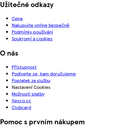
Užitečné odkazy
Cena
Nakupujte online bezpečně
Podmínky používání
Soukromí a cookies
O nás
Přístupnost
Podívejte se, kam doručujeme
Poplatek za službu
Nastavení Cookies
Možnosti platby
itesco.cz
Clubcard
Pomoc s prvním nákupem