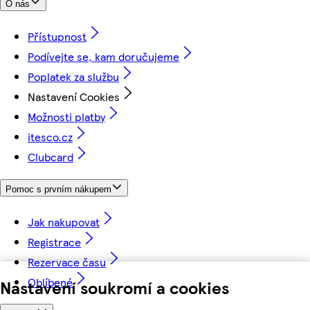
O nás
Přístupnost
Podívejte se, kam doručujeme
Poplatek za službu
Nastavení Cookies
Možnosti platby
itesco.cz
Clubcard
Pomoc s prvním nákupem
Jak nakupovat
Registrace
Rezervace času
Oblíbené
Nastavení soukromí a cookies