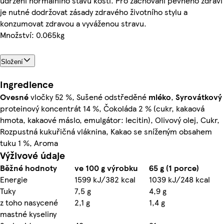
udržení normálního stavu kostí. Pro zachování pevného zdraví
je nutné dodržovat zásady zdravého životního stylu a
konzumovat zdravou a vyváženou stravu.
Množství: 0.065kg
Složení
Ingredience
Ovesné
vločky 52 %, Sušené odstředěné
mléko
,
Syrovátkový
proteinový koncentrát 14 %, Čokoláda 2 % (cukr, kakaová
hmota, kakaové máslo, emulgátor: lecitin), Olivový olej, Cukr,
Rozpustná kukuřičná vláknina, Kakao se sníženým obsahem
tuku 1 %, Aroma
Výživové údaje
Běžné hodnoty
ve 100 g výrobku
65 g (1 porce)
Energie
1599 kJ/382 kcal
1039 kJ/248 kcal
Tuky
7,5 g
4,9 g
z toho nasycené
2,1 g
1,4 g
mastné kyseliny