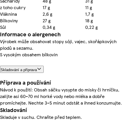
Sacharidy
48 g
31 g
z toho cukry
17 g
11 g
Vláknina
2,6 g
1,7 g
Bílkoviny
27 g
18 g
Sůl
0,34 g
0,22 g
Informace o alergenech
Výrobek může obsahovat stopy sóji, vajec, skořápkových
plodů a sezamu.
S vysokým obsahem bílkovin
Skladování a příprava
Příprava a používání
Návod k použití: Obsah sáčku vysypte do misky či hrníčku,
zalijte asi 60-70 ml horké vody nebo mléka a dobře
promíchejte. Nechte 3-5 minut odstát a ihned konzumujte.
Skladování
Skladuje v suchu. Chraňte před teplem.