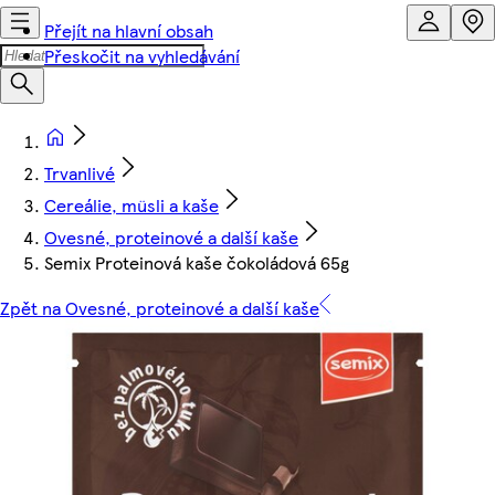
Přejít na hlavní obsah
Přeskočit na vyhledávání
Trvanlivé
Cereálie, müsli a kaše
Ovesné, proteinové a další kaše
Semix Proteinová kaše čokoládová 65g
Zpět na Ovesné, proteinové a další kaše