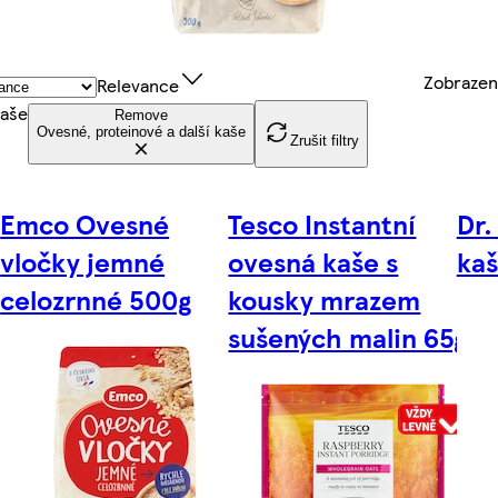
Zobraze
Relevance
kaše
Remove
Ovesné, proteinové a další kaše
Zrušit filtry
Emco Ovesné
Tesco Instantní
Dr.
vločky jemné
ovesná kaše s
kaš
celozrnné 500g
kousky mrazem
sušených malin 65g