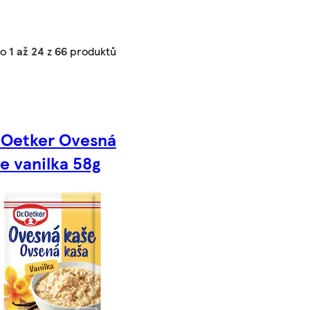
no
1 až 24
z
66
produktů
 Oetker Ovesná
e vanilka 58g