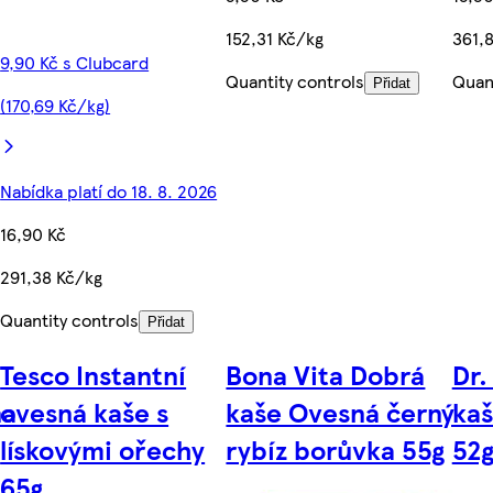
152,31 Kč/kg
361,
9,90 Kč s Clubcard
Quantity controls
Quant
Přidat
(170,69 Kč/kg)
Nabídka platí do 18. 8. 2026
16,90 Kč
291,38 Kč/kg
Quantity controls
Přidat
Tesco Instantní
Bona Vita Dobrá
Dr.
na
ovesná kaše s
kaše Ovesná černý
ka
lískovými ořechy
rybíz borůvka 55g
52
65g