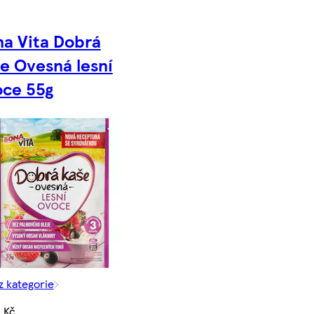
a Vita Dobrá
e Ovesná lesní
oce 55g
z kategorie
 Kč