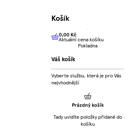
Košík
0,00 Kč
Aktuální cena košíku
0,00 Kč
Aktuální cena košíku
Pokladna
Váš košík
Vyberte službu, která je pro Vás
nejvhodnější
Prázdný košík
Tady uvidíte položky přidané do
košíku