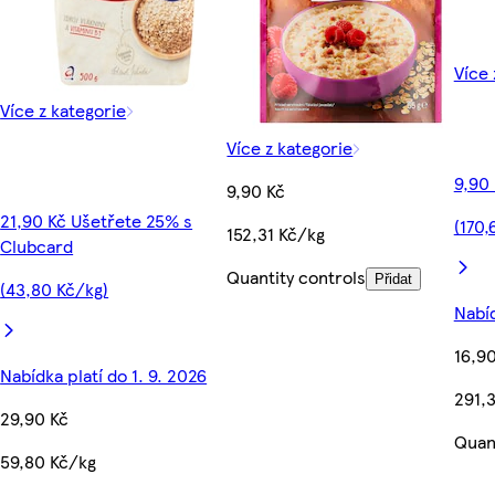
Více 
Více z kategorie
Více z kategorie
9,90
9,90 Kč
21,90 Kč Ušetřete 25% s
(170,
152,31 Kč/kg
Clubcard
Quantity controls
Přidat
(43,80 Kč/kg)
Nabíd
16,9
Nabídka platí do 1. 9. 2026
291,
29,90 Kč
Quant
59,80 Kč/kg