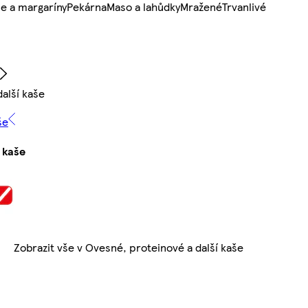
e a margaríny
Pekárna
Maso a lahůdky
Mražené
Trvanlivé
alší kaše
še
 kaše
Zobrazit vše v Ovesné, proteinové a další kaše