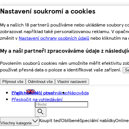
Nastavení soukromí a cookies
My a našich 18 partnerů používáme nebo ukládáme soubory coo
zobrazovat například také personalizovanou reklamu. V opačn
změnit v
Nastavení ochrany osobních údajů
nebo kliknutím na 
My a naši partneři zpracováváme údaje z následuj
Povolením souborů cookies nám umožníte měřit efektivitu zobr
používat přesná data o poloze a identifikovat vaše zařízení.
Se
Přijmout vše
Odmítnout vše
Vlastní nastavení
Přejít na hlavní obsah
English
Můj první nákup
Nápověda
Přeskočit na vyhledávání
Koupit teď
Oblíbené
Speciální nabídky
Online
Všechny kategorie