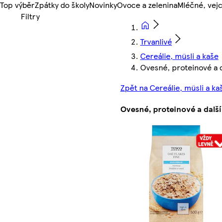
Top výběr
Zpátky do školy
Novinky
Ovoce a zelenina
Mléčné, vejc
Trvanlivé
Cereálie, müsli a kaše
Ovesné, proteinové a d
Zpět na Cereálie, müsli a ka
Ovesné, proteinové a další