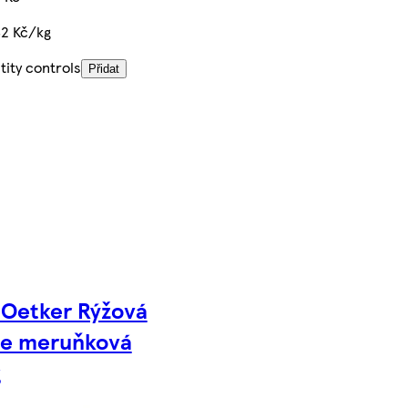
82 Kč/kg
ity controls
Přidat
 Oetker Rýžová
še meruňková
g