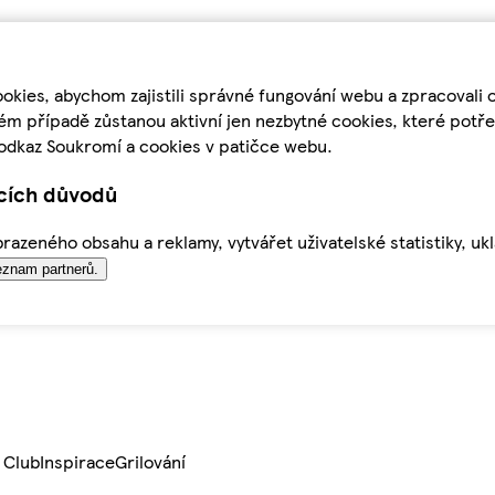
kies, abychom zajistili správné fungování webu a zpracovali 
ém případě zůstanou aktivní jen nezbytné cookies, které pot
odkaz Soukromí a cookies v patičce webu.
ících důvodů
azeného obsahu a reklamy, vytvářet uživatelské statistiky, uk
znam partnerů.
 Club
Inspirace
Grilování