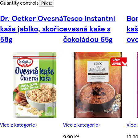
Quantity controls
Přidat
Dr. Oetker Ovesná
Tesco Instantní
Bon
kaše jablko, skořice
ovesná kaše s
kaš
58g
čokoládou 65g
ov
Více z kategorie
Více z kategorie
Více 
9,90 Kč
19,90