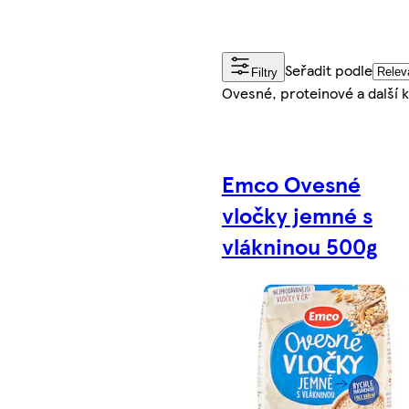
Seřadit podle
Filtry
Ovesné, proteinové a další 
Emco Ovesné
vločky jemné s
vlákninou 500g