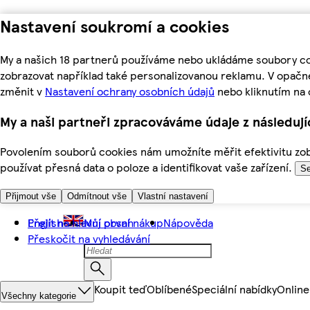
Nastavení soukromí a cookies
My a našich 18 partnerů používáme nebo ukládáme soubory coo
zobrazovat například také personalizovanou reklamu. V opačn
změnit v
Nastavení ochrany osobních údajů
nebo kliknutím na 
My a naši partneři zpracováváme údaje z následuj
Povolením souborů cookies nám umožníte měřit efektivitu zobr
používat přesná data o poloze a identifikovat vaše zařízení.
Se
Přijmout vše
Odmítnout vše
Vlastní nastavení
Přejít na hlavní obsah
English
Můj první nákup
Nápověda
Přeskočit na vyhledávání
Koupit teď
Oblíbené
Speciální nabídky
Online
Všechny kategorie