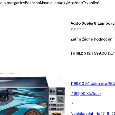
e a margaríny
Pekárna
Maso a lahůdky
Mražené
Trvanlivé
Addo Xceler8 Lamborgh
Zatím žádné hodnocení
1 599,00 Kč/
1 599,00 Kč
1199,00 Kč Ušetřete 25
(1199,00 Kč/kus)
Nabídka platí do 17. 8. 