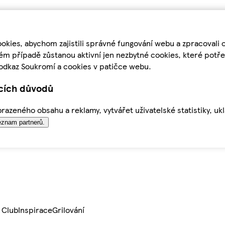
kies, abychom zajistili správné fungování webu a zpracovali 
ém případě zůstanou aktivní jen nezbytné cookies, které pot
odkaz Soukromí a cookies v patičce webu.
ících důvodů
azeného obsahu a reklamy, vytvářet uživatelské statistiky, uk
znam partnerů.
 Club
Inspirace
Grilování