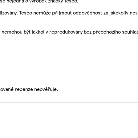
se nejedná o výrobek značky Tesco.
ualizovány, Tesco nemůže přijmout odpovědnost za jakékoliv ne
a nemohou být jakkoliv reprodukovány bez předchozího souhla
ikované recenze neověřuje.