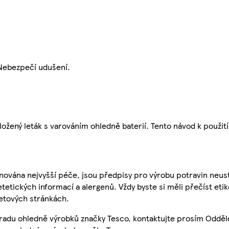
 Nebezpečí udušení.
žený leták s varováním ohledně baterií. Tento návod k použití
nována nejvyšší péče, jsou předpisy pro výrobu potravin neust
etetických informací a alergenů. Vždy byste si měli přečíst eti
etových stránkách.
 radu ohledně výrobků značky Tesco, kontaktujte prosím Odděl