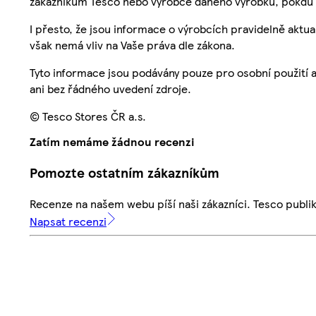
zákazníkům Tesco nebo výrobce daného výrobku, pokdu 
I přesto, že jsou informace o výrobcích pravidelně akt
však nemá vliv na Vaše práva dle zákona.
Tyto informace jsou podávány pouze pro osobní použití 
ani bez řádného uvedení zdroje.
© Tesco Stores ČR a.s.
Zatím nemáme žádnou recenzi
Pomozte ostatním zákazníkům
Recenze na našem webu píší naši zákazníci. Tesco publ
Napsat recenzi