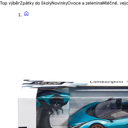
Top výběr
Zpátky do školy
Novinky
Ovoce a zelenina
Mléčné, vejc