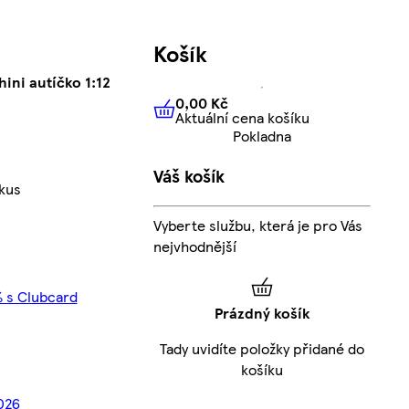
Košík
ini autíčko 1:12
0,00 Kč
Aktuální cena košíku
0,00 Kč
Aktuální cena košíku
Pokladna
Váš košík
kus
Vyberte službu, která je pro Vás
nejvhodnější
% s Clubcard
Prázdný košík
Tady uvidíte položky přidané do
košíku
2026