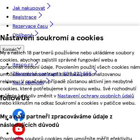
Jak nakupovat
Registrace
Rezervace času
Oblíbené
Nastavení soukromí a cookies
Kontakt
My a našich 18 partnerů používáme nebo ukládáme soubory
cookies, abychom zajistili správné fungování webu a
itesco.cz
zpracovali osobní údaje. Povolením použití všech cookies nám
Zákaznické centrum - 800 222 555
umožníte zobrazovat například také personalizovanou
reklamu. V opačném případě zůstanou aktivní jen nezbytné
Naše obchody
cookies, které potřebujeme k provozu webu. Své rozhodnutí
můžete kdykoliv změnit v
Nastavení ochrany osobních údajů
followUs
nebo kliknutím na odkaz Soukromí a cookies v patičce webu.
My a naši partneři zpracováváme údaje z
následujících důvodů
Povolením souborů cookies nám umožníte měřit efektivitu