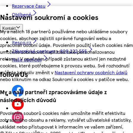
Rezervace času
Oblíbené
Nastavení soukromí a cookies
Kontakt
My a našich 18 partnerů používáme nebo ukládáme soubory
cookies, abychom zajistili správné fungování webu a
itesco.cz
zpracovali osobní údaje. Povolením použití všech cookies nám
Zákaznické centrum - 800 222 555
umožníte zobrazovat například také personalizovanou
reklamu. V opačném případě zůstanou aktivní jen nezbytné
Naše obchody
cookies, které potřebujeme k provozu webu. Své rozhodnutí
můžete kdykoliv změnit v
Nastavení ochrany osobních údajů
followUs
nebo kliknutím na odkaz Soukromí a cookies v patičce webu.
My a naši partneři zpracováváme údaje z
následujících důvodů
Povolením souborů cookies nám umožníte měřit efektivitu
zobrazeného obsahu a reklamy, vytvářet uživatelské statistiky,
ukládat nebo přistupovat k informacím ve vašem zařízení,