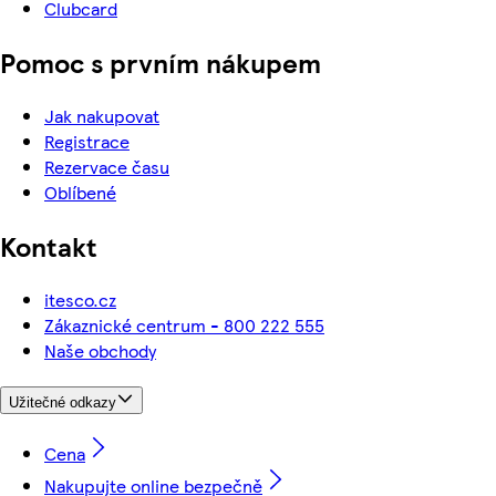
Clubcard
Pomoc s prvním nákupem
Jak nakupovat
Registrace
Rezervace času
Oblíbené
Kontakt
itesco.cz
Zákaznické centrum - 800 222 555
Naše obchody
Užitečné odkazy
Cena
Nakupujte online bezpečně