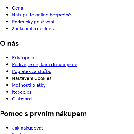
Cena
Nakupujte online bezpečně
Podmínky používání
Soukromí a cookies
O nás
Přístupnost
Podívejte se, kam doručujeme
Poplatek za službu
Nastavení Cookies
Možnosti platby
itesco.cz
Clubcard
Pomoc s prvním nákupem
Jak nakupovat