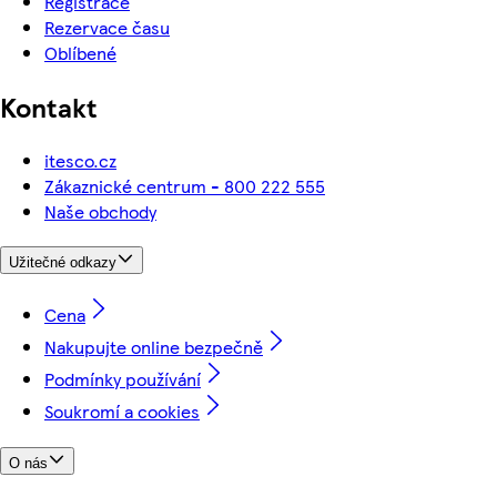
Registrace
Rezervace času
Oblíbené
Kontakt
itesco.cz
Zákaznické centrum - 800 222 555
Naše obchody
Užitečné odkazy
Cena
Nakupujte online bezpečně
Podmínky používání
Soukromí a cookies
O nás