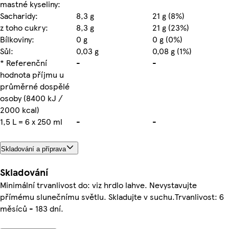
mastné kyseliny:
Sacharidy:
8,3 g
21 g (8%)
z toho cukry:
8,3 g
21 g (23%)
Bílkoviny:
0 g
0 g (0%)
Sůl:
0,03 g
0,08 g (1%)
* Referenční
-
-
hodnota příjmu u
průměrné dospělé
osoby (8400 kJ /
2000 kcal)
1,5 L = 6 x 250 ml
-
-
Skladování a příprava
Skladování
Minimální trvanlivost do: viz hrdlo lahve. Nevystavujte
přímému slunečnímu světlu. Skladujte v suchu.Trvanlivost: 6
měsíců - 183 dní.