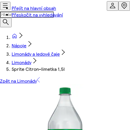
Přejít na hlavní obsah
Přeskočit na vyhledávání
Nápoje
Limonády a ledové čaje
Limonády
Sprite Citron-limetka 1,5l
Zpět na Limonády