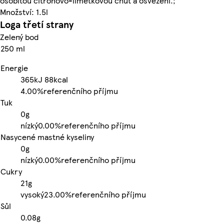
osobitou citrónovo-limetkovou chuť a osvěžení.;
Množství: 1.5l
Loga třetí strany
Zelený bod
250 ml
Energie
365kJ
88kcal
4.00%
referenčního příjmu
Tuk
0g
nízký
0.00%
referenčního příjmu
Nasycené mastné kyseliny
0g
nízký
0.00%
referenčního příjmu
Cukry
21g
vysoký
23.00%
referenčního příjmu
Sůl
0.08g