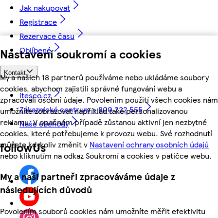
Jak nakupovat
Registrace
Rezervace času
Oblíbené
Nastavení soukromí a cookies
Kontakt
My a našich 18 partnerů používáme nebo ukládáme soubory
cookies, abychom zajistili správné fungování webu a
itesco.cz
zpracovali osobní údaje. Povolením použití všech cookies nám
Zákaznické centrum - 800 222 555
umožníte zobrazovat například také personalizovanou
reklamu. V opačném případě zůstanou aktivní jen nezbytné
Naše obchody
cookies, které potřebujeme k provozu webu. Své rozhodnutí
můžete kdykoliv změnit v
Nastavení ochrany osobních údajů
followUs
nebo kliknutím na odkaz Soukromí a cookies v patičce webu.
My a naši partneři zpracováváme údaje z
následujících důvodů
Povolením souborů cookies nám umožníte měřit efektivitu