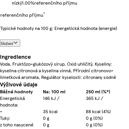
nízký
1.00%
referenčního příjmu
*
referenčního příjmu
Typické hodnoty na 100 g: Energetická hodnota {energie}
Složení
Ingredience
Voda, Fruktózo-glukózový sirup, Oxid uhličitý, Kyseliny:
kyselina citronová a kyselina vinná, Přírodní citronovo-
limetková aromata, Regulátor kyselosti: citronany sodné
Výživové údaje
Běžné hodnoty
Na: 100 ml
250 ml (%*)
Energetická
146 kJ /
365 kJ /
hodnota:
-
35 kcal
88 kcal (4%)
Tuky:
0 g
0 g (0%)
z toho nasycené
0 g
0 g (0%)