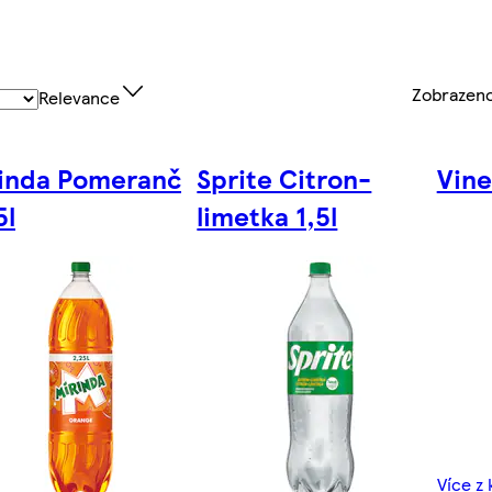
Zobrazen
Relevance
inda Pomeranč
Sprite Citron-
Vine
5l
limetka 1,5l
Více z 