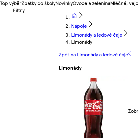
Top výběr
Zpátky do školy
Novinky
Ovoce a zelenina
Mléčné, vejc
Nápoje
Limonády a ledové čaje
Limonády
Zpět na Limonády a ledové čaje
Limonády
Zobr