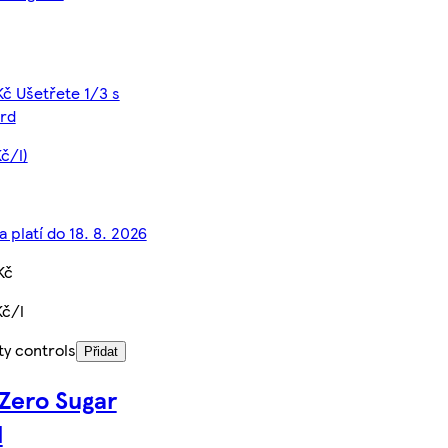
Kč Ušetřete 1/3 s
rd
Kč/l)
 platí do 18. 8. 2026
Kč
Kč/l
ty controls
Přidat
Zero Sugar
l