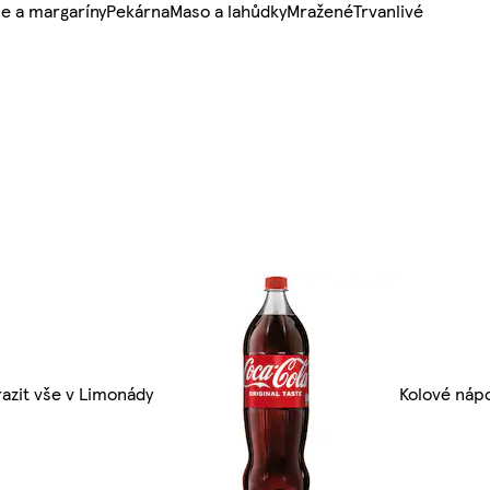
e a margaríny
Pekárna
Maso a lahůdky
Mražené
Trvanlivé
azit vše v Limonády
Kolové náp