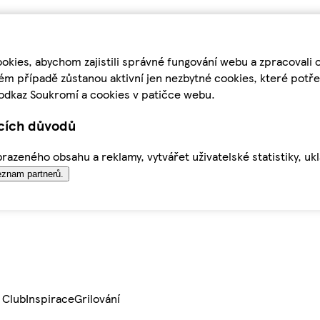
kies, abychom zajistili správné fungování webu a zpracovali 
ém případě zůstanou aktivní jen nezbytné cookies, které pot
odkaz Soukromí a cookies v patičce webu.
ících důvodů
azeného obsahu a reklamy, vytvářet uživatelské statistiky, uk
znam partnerů.
 Club
Inspirace
Grilování