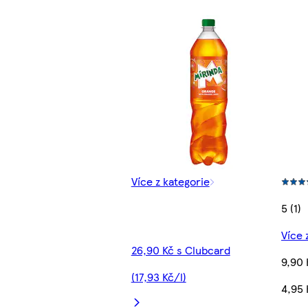
Více z kategorie
5 (1)
Více 
26,90 Kč s Clubcard
9,90 
(17,93 Kč/l)
4,95 