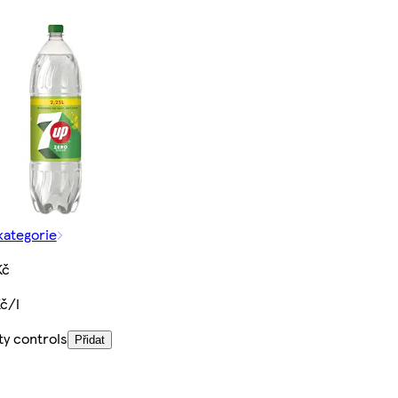
kategorie
Kč
Kč/l
ty controls
Přidat