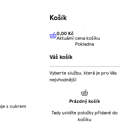
Košík
0,00 Kč
Aktuální cena košíku
0,00 Kč
Aktuální cena košíku
Pokladna
Váš košík
Vyberte službu, která je pro Vás
nejvhodnější
Prázdný košík
oje s cukrem
Tady uvidíte položky přidané do
košíku