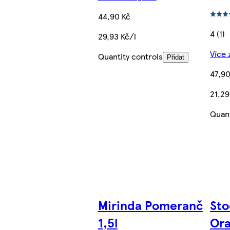
44,90 Kč
4 (1)
29,93 Kč/l
Více 
Quantity controls
Přidat
47,90
21,29
Quant
Mirinda Pomeranč
Sto
1,5l
Ora