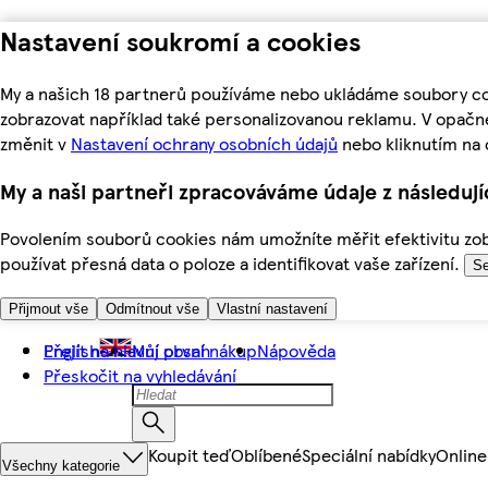
Nastavení soukromí a cookies
My a našich 18 partnerů používáme nebo ukládáme soubory coo
zobrazovat například také personalizovanou reklamu. V opačn
změnit v
Nastavení ochrany osobních údajů
nebo kliknutím na 
My a naši partneři zpracováváme údaje z následuj
Povolením souborů cookies nám umožníte měřit efektivitu zobr
používat přesná data o poloze a identifikovat vaše zařízení.
Se
Přijmout vše
Odmítnout vše
Vlastní nastavení
Přejít na hlavní obsah
English
Můj první nákup
Nápověda
Přeskočit na vyhledávání
Koupit teď
Oblíbené
Speciální nabídky
Online
Všechny kategorie