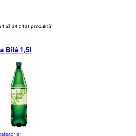
o
1 až 24
z
101
produktů
a Bílá 1,5l
kategorie