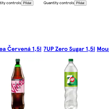
ity controls
Quantity controls
Přidat
Přidat
ea Červená 1,5l
7UP Zero Sugar 1,5l
Moun