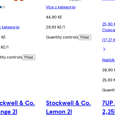
Více z kategorie
44,90 Kč
25,90 
z kategorie
29,93 Kč/l
Clubca
 Kč
Quantity controls
Přidat
(17,27 
 Kč/l
ity controls
Přidat
Nabídka
38,90 
25,93 
Quanti
ckwell & Co.
Stockwell & Co.
7UP 
nge 2l
Lemon 2l
2,25