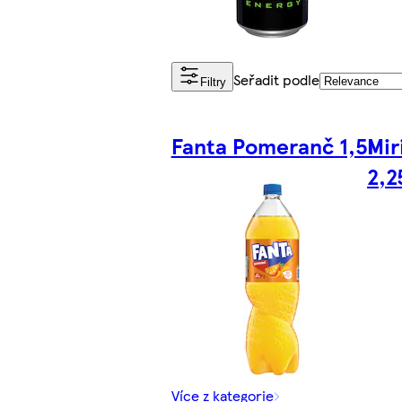
Seřadit podle
Filtry
Fanta Pomeranč 1,5l
Mir
2,2
Více z kategorie