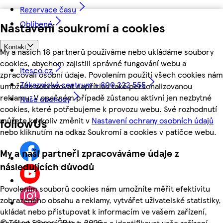
Rezervace času
Oblíbené
Nastavení soukromí a cookies
Kontakt
My a našich 18 partnerů používáme nebo ukládáme soubory
cookies, abychom zajistili správné fungování webu a
itesco.cz
zpracovali osobní údaje. Povolením použití všech cookies nám
Zákaznické centrum - 800 222 555
umožníte zobrazovat například také personalizovanou
reklamu. V opačném případě zůstanou aktivní jen nezbytné
Naše obchody
cookies, které potřebujeme k provozu webu. Své rozhodnutí
můžete kdykoliv změnit v
Nastavení ochrany osobních údajů
followUs
nebo kliknutím na odkaz Soukromí a cookies v patičce webu.
My a naši partneři zpracováváme údaje z
následujících důvodů
Povolením souborů cookies nám umožníte měřit efektivitu
zobrazeného obsahu a reklamy, vytvářet uživatelské statistiky,
ukládat nebo přistupovat k informacím ve vašem zařízení,
©
Tesco Stores ČR a.s. 2026
používat přesná data o poloze a identifikovat vaše zařízení.