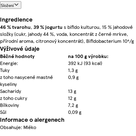
Složení
Ingredience
46 %
tvarohu
,
39 %
jogurtu
s bifido kulturou, 15 % jahodové
složky (cukr, jahody 44 %, voda, koncentrát z černé mrkve,
přírodní aroma, citronový koncentrát), Bifidobacterium 10⁶/g
Výživové údaje
Běžné hodnoty
na 100 g výrobku:
Energie:
392 kJ (93 kcal)
Tuky
1,3 g
z toho nasycené mastné
0,9 g
kyseliny
Sacharidy
13 g
z toho cukry
12 g
Bílkoviny
7,2 g
Sůl
0,09 g
Informace o alergenech
Obsahuje: Mléko