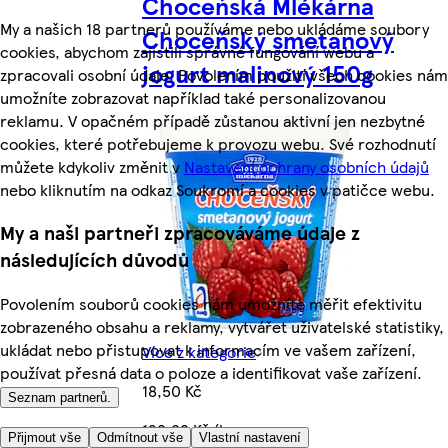
Choceňská Mlékárna
My a našich 18 partnerů používáme nebo ukládáme soubory
Choceňský smetanový
cookies, abychom zajistili správné fungování webu a
jogurt malinový 150g
zpracovali osobní údaje. Povolením použití všech cookies nám
umožníte zobrazovat například také personalizovanou
reklamu. V opačném případě zůstanou aktivní jen nezbytné
cookies, které potřebujeme k provozu webu. Své rozhodnutí
můžete kdykoliv změnit v
Nastavení ochrany osobních údajů
nebo kliknutím na odkaz Soukromí a cookies v patičce webu.
My a naši partneři zpracováváme údaje z
následujících důvodů
Povolením souborů cookies nám umožníte měřit efektivitu
zobrazeného obsahu a reklamy, vytvářet uživatelské statistiky,
ukládat nebo přistupovat k informacím ve vašem zařízení,
Více z kategorie
používat přesná data o poloze a identifikovat vaše zařízení.
18,50 Kč
Seznam partnerů.
123,33 Kč/kg
Přijmout vše
Odmítnout vše
Vlastní nastavení