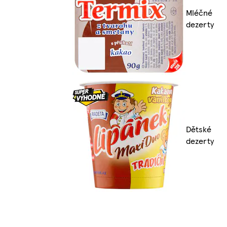
Mléčné
dezerty
Dětské
dezerty