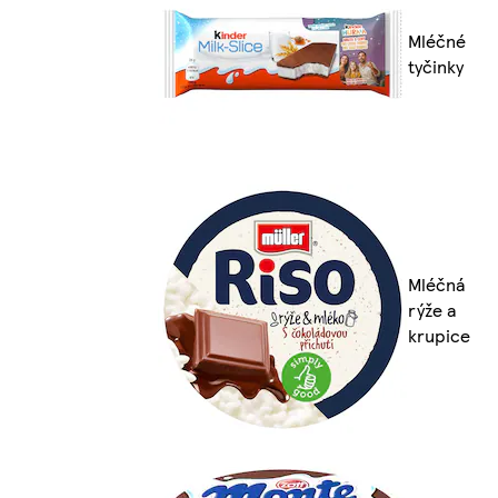
Mléčné
tyčinky
Mléčná
rýže a
krupice