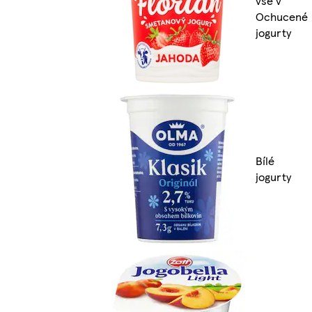
vše v
Ochucené
jogurty
Bílé
jogurty