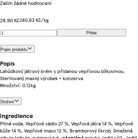
Zatím žádné hodnocení
240,83 Kč/kg
28,90 Kč
Přidat
Popis produktu
Popis
Lahůdkový játrový krém s přidanou vepřovou bílkovinou.
Sterilovaný masný výrobek - konzerva.
Množství: 0.12kg
Složení
Ingredience
Pitná voda, Vepřové sádlo 27 %, Vepřová játra 14 %, Vepřové
kůže 14 %, Vepřové maso 12 %, Bramborový škrob, Smažená
cibule (cibule, palmový tuk,
pšeničná
mouka, jedlá sůl), Jedlá