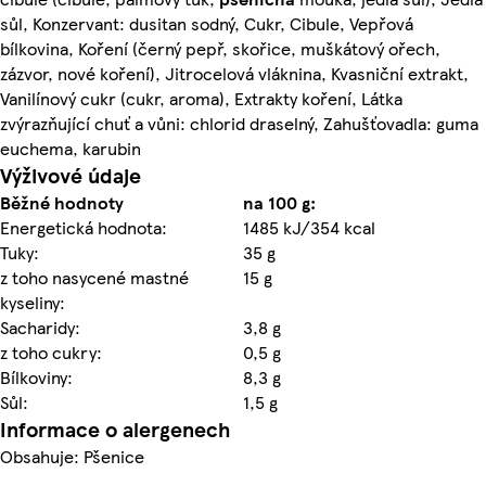
sůl, Konzervant: dusitan sodný, Cukr, Cibule, Vepřová
bílkovina, Koření (černý pepř, skořice, muškátový ořech,
zázvor, nové koření), Jitrocelová vláknina, Kvasniční extrakt,
Vanilínový cukr (cukr, aroma), Extrakty koření, Látka
zvýrazňující chuť a vůni: chlorid draselný, Zahušťovadla: guma
euchema, karubin
Výživové údaje
Běžné hodnoty
na 100 g:
Energetická hodnota:
1485 kJ/354 kcal
Tuky:
35 g
z toho nasycené mastné
15 g
kyseliny:
Sacharidy:
3,8 g
z toho cukry:
0,5 g
Bílkoviny:
8,3 g
Sůl:
1,5 g
Informace o alergenech
Obsahuje: Pšenice