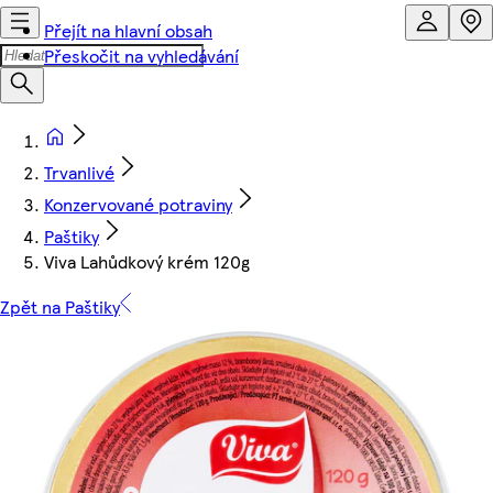
Přejít na hlavní obsah
Přeskočit na vyhledávání
Trvanlivé
Konzervované potraviny
Paštiky
Viva Lahůdkový krém 120g
Zpět na Paštiky