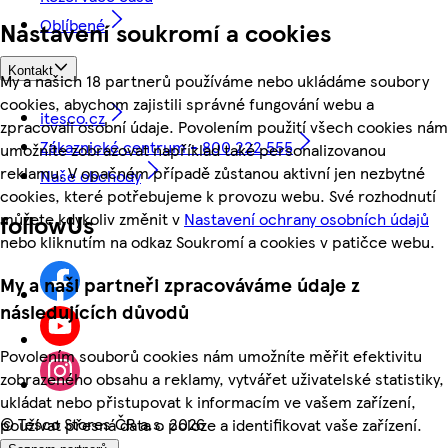
Oblíbené
Nastavení soukromí a cookies
Kontakt
My a našich 18 partnerů používáme nebo ukládáme soubory
cookies, abychom zajistili správné fungování webu a
itesco.cz
zpracovali osobní údaje. Povolením použití všech cookies nám
Zákaznické centrum - 800 222 555
umožníte zobrazovat například také personalizovanou
reklamu. V opačném případě zůstanou aktivní jen nezbytné
Naše obchody
cookies, které potřebujeme k provozu webu. Své rozhodnutí
můžete kdykoliv změnit v
Nastavení ochrany osobních údajů
followUs
nebo kliknutím na odkaz Soukromí a cookies v patičce webu.
My a naši partneři zpracováváme údaje z
následujících důvodů
Povolením souborů cookies nám umožníte měřit efektivitu
zobrazeného obsahu a reklamy, vytvářet uživatelské statistiky,
ukládat nebo přistupovat k informacím ve vašem zařízení,
©
Tesco Stores ČR a.s. 2026
používat přesná data o poloze a identifikovat vaše zařízení.