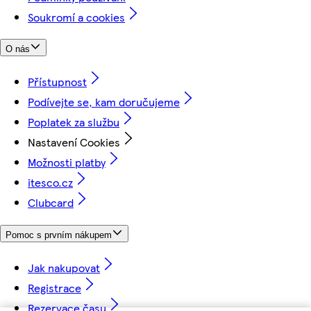
Soukromí a cookies
O nás
Přístupnost
Podívejte se, kam doručujeme
Poplatek za službu
Nastavení Cookies
Možnosti platby
itesco.cz
Clubcard
Pomoc s prvním nákupem
Jak nakupovat
Registrace
Rezervace času