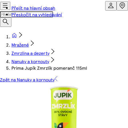
Přejít na hlavní obsah
Přeskočit na vyhledávání
Mražené
Zmrzlina a dezerty
Nanuky a kornouty
Prima Jupík Zmrzlík pomeranč 115ml
Zpět na Nanuky a kornouty