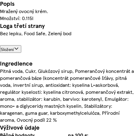
Popis
Mražený ovocný krém.
Množství: 0.115l
Loga třetí strany
Bez lepku, Food Safe, Zelený bod
Složení
Ingredience
Pitná voda, Cukr, Glukózový sirup, Pomerančový koncentrát a
pomerančová báze (koncentrát pomerančové šťávy, pitná
voda, invertní sirup, antioxidant: kyselina L-askorbová,
regulátor kyselosti: kyselina citronová, pomerančový extrakt,
aroma, stabilizátor: karubin, barvivo: karoteny), Emulgátor:
mono- a diglyceridy mastných kyselin, Stabilizátory:
karagenan, guma guar, karboxymethylcelulóza, Přírodní
aroma, Ovocný podíl 22 %
Výživové údaje
Běžné hodnoty
na 100 g: