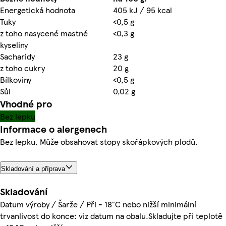
Energetická hodnota
405 kJ / 95 kcal
Tuky
<0,5 g
z toho nasycené mastné
<0,3 g
kyseliny
Sacharidy
23 g
z toho cukry
20 g
Bílkoviny
<0,5 g
Sůl
0,02 g
Vhodné pro
Bez lepku
Informace o alergenech
Bez lepku. Může obsahovat stopy skořápkových plodů.
Skladování a příprava
Skladování
Datum výroby / Šarže / Při - 18°C nebo nižší minimální
trvanlivost do konce: viz datum na obalu.Skladujte při teplotě