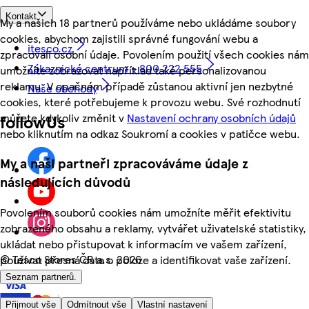
Kontakt
My a našich 18 partnerů používáme nebo ukládáme soubory
cookies, abychom zajistili správné fungování webu a
itesco.cz
zpracovali osobní údaje. Povolením použití všech cookies nám
Zákaznické centrum - 800 222 555
umožníte zobrazovat například také personalizovanou
reklamu. V opačném případě zůstanou aktivní jen nezbytné
Naše obchody
cookies, které potřebujeme k provozu webu. Své rozhodnutí
můžete kdykoliv změnit v
Nastavení ochrany osobních údajů
followUs
nebo kliknutím na odkaz Soukromí a cookies v patičce webu.
My a naši partneři zpracováváme údaje z
následujících důvodů
Povolením souborů cookies nám umožníte měřit efektivitu
zobrazeného obsahu a reklamy, vytvářet uživatelské statistiky,
ukládat nebo přistupovat k informacím ve vašem zařízení,
©
Tesco Stores ČR a.s. 2026
používat přesná data o poloze a identifikovat vaše zařízení.
Seznam partnerů.
Přijmout vše
Odmítnout vše
Vlastní nastavení