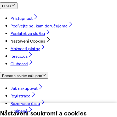
O nás
Přístupnost
Podívejte se, kam doručujeme
Poplatek za službu
Nastavení Cookies
Možnosti platby
itesco.cz
Clubcard
Pomoc s prvním nákupem
Jak nakupovat
Registrace
Rezervace času
Oblíbené
Nastavení soukromí a cookies