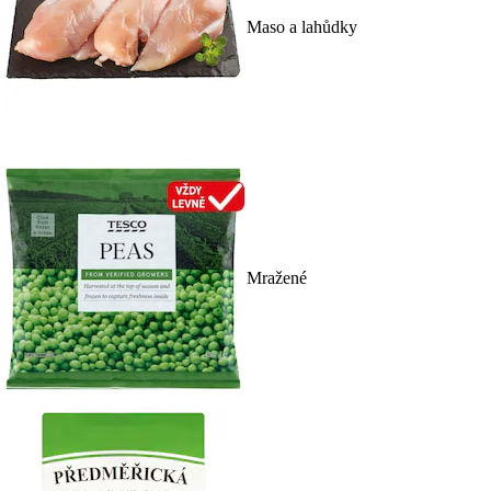
Maso a lahůdky
Mražené