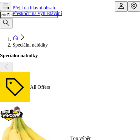
Přejít na hlavní obsah
Přeskočit na vyhledávání
Speciální nabídky
Speciální nabídky
All Offers
Top výběr