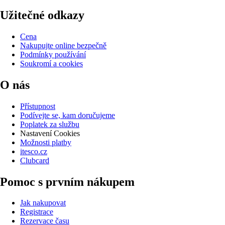
Užitečné odkazy
Cena
Nakupujte online bezpečně
Podmínky používání
Soukromí a cookies
O nás
Přístupnost
Podívejte se, kam doručujeme
Poplatek za službu
Nastavení Cookies
Možnosti platby
itesco.cz
Clubcard
Pomoc s prvním nákupem
Jak nakupovat
Registrace
Rezervace času