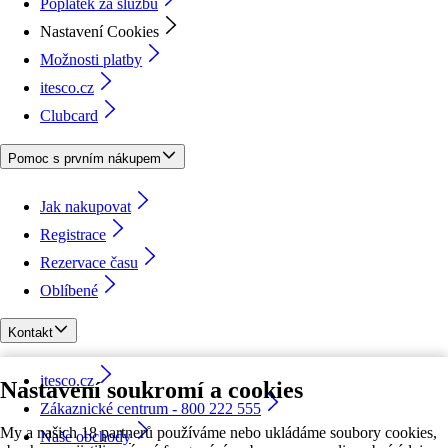
Poplatek za službu
Nastavení Cookies
Možnosti platby
itesco.cz
Clubcard
Pomoc s prvním nákupem
Jak nakupovat
Registrace
Rezervace času
Oblíbené
Kontakt
itesco.cz
Nastavení soukromí a cookies
Zákaznické centrum - 800 222 555
My a našich 18 partnerů používáme nebo ukládáme soubory cookies,
Naše obchody