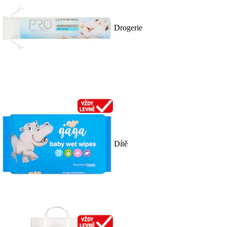
Drogerie
Dítě