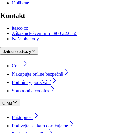
Oblíbené
Kontakt
itesco.cz
Zákaznické centrum - 800 222 555
Naše obchody
Užitečné odkazy
Cena
Nakupujte online bezpečně
Podmínky používání
Soukromí a cookies
O nás
Přístupnost
Podívejte se, kam doručujeme