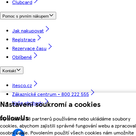
Clubcard
Pomoc s prvním nákupem
Jak nakupovat
Registrace
Rezervace času
Oblíbené
Kontakt
itesco.cz
Zákaznické centrum - 800 222 555
Nastavení soukromí a cookies
Naše obchody
followUs
My a našich 18 partnerů používáme nebo ukládáme soubory
cookies, abychom zajistili správné fungování webu a zpracoval
osobní údaje. Povolením použití všech cookies nám umožníte