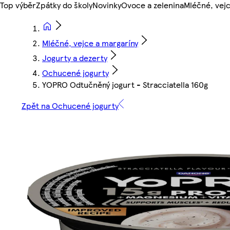
Top výběr
Zpátky do školy
Novinky
Ovoce a zelenina
Mléčné, vejc
Mléčné, vejce a margaríny
Jogurty a dezerty
Ochucené jogurty
YOPRO Odtučněný jogurt - Stracciatella 160g
Zpět na Ochucené jogurty