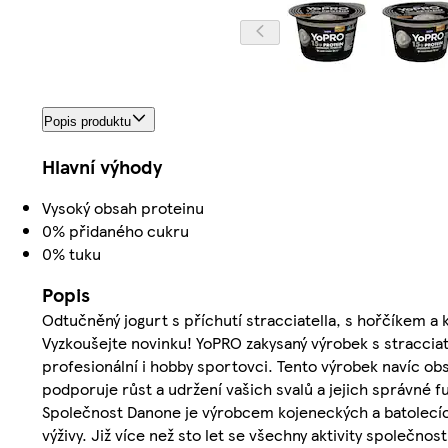
Popis produktu
Hlavní výhody
Vysoký obsah proteinu
0% přidaného cukru
0% tuku
Popis
Odtučněný jogurt s příchutí stracciatella, s hořčíkem a ky
Vyzkoušejte novinku! YoPRO zakysaný výrobek s stracciate
profesionální i hobby sportovci. Tento výrobek navíc ob
podporuje růst a udržení vašich svalů a jejich správné f
Společnost Danone je výrobcem kojeneckých a batolecích
výživy. Již více než sto let se všechny aktivity společn