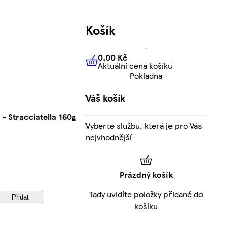
Košík
0,00 Kč
Aktuální cena košíku
0,00 Kč
Aktuální cena košíku
Pokladna
Váš košík
 Stracciatella 160g
Vyberte službu, která je pro Vás
nejvhodnější
Prázdný košík
Tady uvidíte položky přidané do
Přidat
košíku