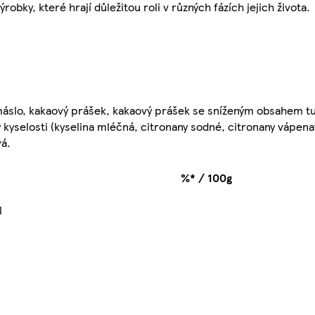
obky, které hrají důležitou roli v různých fázích jejich života.
máslo, kakaový prášek, kakaový prášek se sníženým obsahem tu
 kyselosti (kyselina mléčná, citronany sodné, citronany vápena
vá.
%* / 100g
l