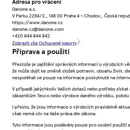
Adresa pro vrácení
Danone a.s.
V Parku 2294/2,, 148 00 Praha 4 - Chodov,, Česká repub
https://www.danone.cz
danone.cz@danone.com
+420 844 844 842
Zobrazit vše Ochucené jogurty
Příprava a použití
Přestože je zajištění správných informací o výrobcích vě
že může dojít ke změně složek potravin, obsahu živin, di
nespoléhat se pouze na informace poskytnuté na intern
V případě jakýchkoliv Vašich dotazů nebo potřeby získat
zákazníkům Tesco nebo výrobce daného výrobku, pokdu 
I přesto, že jsou informace o výrobcích pravidelně akt
však nemá vliv na Vaše práva dle zákona.
Tyto informace jsou podávány pouze pro osobní použití 