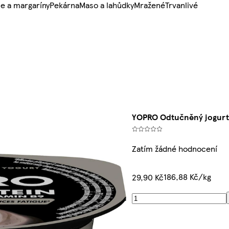
e a margaríny
Pekárna
Maso a lahůdky
Mražené
Trvanlivé
YOPRO Odtučněný jogurt -
Zatím žádné hodnocení
186,88 Kč/kg
29,90 Kč