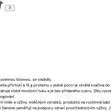
selinou listovou, se sladidly.
lla příchutí a 15 g proteinu v jedné porci je skvělá svačina do
sahuje nízké množství tuku a je bez přidaného cukru. Díky vys
ungování.
 mlék a výživy, mléčných výrobků, produktů na rostlinné bázi 
osti Danone zaměřují na podporu zdraví prostřednictvím výživy.