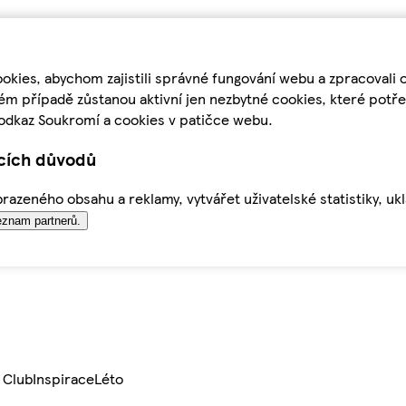
kies, abychom zajistili správné fungování webu a zpracovali 
ém případě zůstanou aktivní jen nezbytné cookies, které pot
odkaz Soukromí a cookies v patičce webu.
ících důvodů
azeného obsahu a reklamy, vytvářet uživatelské statistiky, uk
znam partnerů.
 Club
Inspirace
Léto