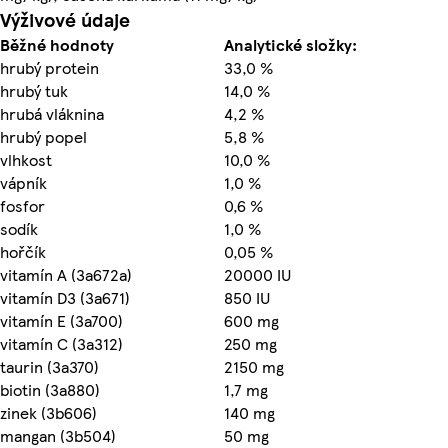
Výživové údaje
Běžné hodnoty
Analytické složky:
hrubý protein
33,0 %
hrubý tuk
14,0 %
hrubá vláknina
4,2 %
hrubý popel
5,8 %
vlhkost
10,0 %
vápník
1,0 %
fosfor
0,6 %
sodík
1,0 %
hořčík
0,05 %
vitamín A (3a672a)
20000 IU
vitamín D3 (3a671)
850 IU
vitamín E (3a700)
600 mg
vitamín C (3a312)
250 mg
taurin (3a370)
2150 mg
biotin (3a880)
1,7 mg
zinek (3b606)
140 mg
mangan (3b504)
50 mg