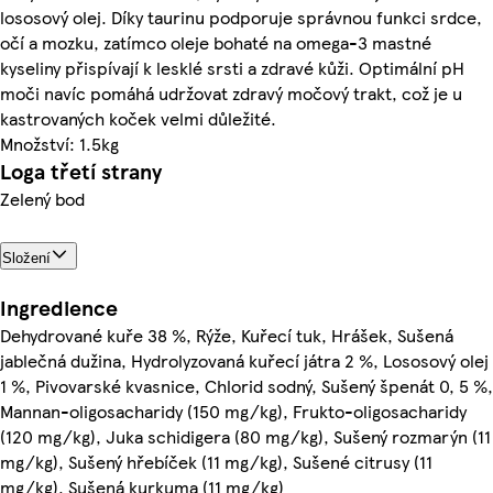
lososový olej. Díky taurinu podporuje správnou funkci srdce,
očí a mozku, zatímco oleje bohaté na omega-3 mastné
kyseliny přispívají k lesklé srsti a zdravé kůži. Optimální pH
moči navíc pomáhá udržovat zdravý močový trakt, což je u
kastrovaných koček velmi důležité.
Množství: 1.5kg
Loga třetí strany
Zelený bod
Složení
Ingredience
Dehydrované kuře 38 %, Rýže, Kuřecí tuk, Hrášek, Sušená
jablečná dužina, Hydrolyzovaná kuřecí játra 2 %, Lososový olej
1 %, Pivovarské kvasnice, Chlorid sodný, Sušený špenát 0, 5 %,
Mannan-oligosacharidy (150 mg/kg), Frukto-oligosacharidy
(120 mg/kg), Juka schidigera (80 mg/kg), Sušený rozmarýn (11
mg/kg), Sušený hřebíček (11 mg/kg), Sušené citrusy (11
mg/kg), Sušená kurkuma (11 mg/kg)