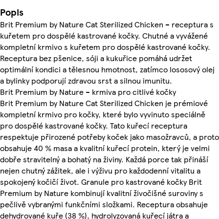
Popis
Brit Premium by Nature Cat Sterilized Chicken – receptura s
kuřetem pro dospělé kastrované kočky. Chutné a vyvážené
kompletní krmivo s kuřetem pro dospělé kastrované kočky.
Receptura bez pšenice, sóji a kukuřice pomáhá udržet
optimální kondici a tělesnou hmotnost, zatímco lososový olej
a bylinky podporují zdravou srst a silnou imunitu.
Brit Premium by Nature – krmiva pro citlivé kočky
Brit Premium by Nature Cat Sterilized Chicken je prémiové
kompletní krmivo pro kočky, které bylo vyvinuto speciálně
pro dospělé kastrované kočky. Tato kuřecí receptura
respektuje přirozené potřeby koček jako masožravců, a proto
obsahuje 40 % masa a kvalitní kuřecí protein, který je velmi
dobře stravitelný a bohatý na živiny. Každá porce tak přináší
nejen chutný zážitek, ale i výživu pro každodenní vitalitu a
spokojený kočičí život. Granule pro kastrované kočky Brit
Premium by Nature kombinují kvalitní živočišné suroviny s
pečlivě vybranými funkčními složkami. Receptura obsahuje
dehydrované kuře (38 %), hydrolyzovaná kuřecí játra a