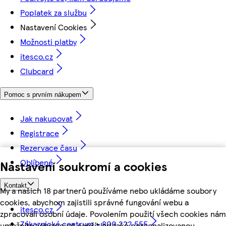
Poplatek za službu
Nastavení Cookies
Možnosti platby
itesco.cz
Clubcard
Pomoc s prvním nákupem
Jak nakupovat
Registrace
Rezervace času
Oblíbené
Nastavení soukromí a cookies
Kontakt
My a našich 18 partnerů používáme nebo ukládáme soubory
cookies, abychom zajistili správné fungování webu a
itesco.cz
zpracovali osobní údaje. Povolením použití všech cookies nám
Zákaznické centrum - 800 222 555
umožníte zobrazovat například také personalizovanou