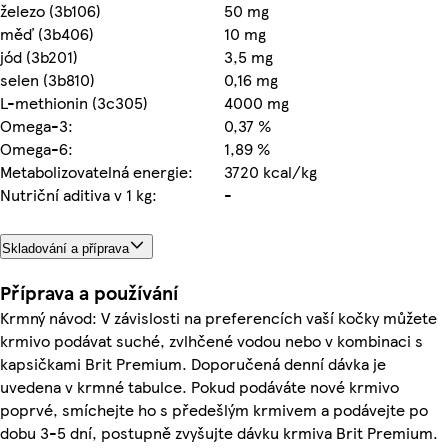
železo (3b106)
50 mg
měď (3b406)
10 mg
jód (3b201)
3,5 mg
selen (3b810)
0,16 mg
L-methionin (3c305)
4000 mg
Omega-3:
0,37 %
Omega-6:
1,89 %
Metabolizovatelná energie:
3720 kcal/kg
Nutriční aditiva v 1 kg:
-
Skladování a příprava
Příprava a používání
Krmný návod: V závislosti na preferencích vaší kočky můžete
krmivo podávat suché, zvlhčené vodou nebo v kombinaci s
kapsičkami Brit Premium. Doporučená denní dávka je
uvedena v krmné tabulce. Pokud podáváte nové krmivo
poprvé, smíchejte ho s předešlým krmivem a podávejte po
dobu 3-5 dní, postupně zvyšujte dávku krmiva Brit Premium.