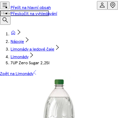
Přejít na hlavní obsah
Přeskočit na vyhledávání
Nápoje
Limonády a ledové čaje
Limonády
7UP Zero Sugar 2,25l
Zpět na Limonády