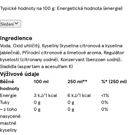
Typické hodnoty na 100 g: Energetická hodnota {energie}
Složení
Ingredience
Voda, Oxid uhličitý, Kyseliny (kyselina citronová a kyselina
jablečná), Přírodní citronové a limetové aroma, Regulátor
kyselosti (citronany sodné), Konzervant (benzoan sodný),
Sladidla (aspartam a acesulfam K)
Výživové údaje
Běžné
100 ml
250 ml**
%* (250 ml)
hodnoty
Energie
3 kJ/1 kcal
6 kJ/1 kcal
<1%
Tuky
0 g
0 g
0%
- z toho
0 g
0 g
0%
nasycené
mastné
kyseliny