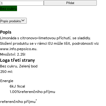
Přidat
Bez cukru
Popis produktu
Popis
Limonáda s citronovo-limetovou příchutí, se sladidly.
Složení produktu se v rámci EU může lišit, podrobnosti viz
www.info.pepsico.eu.
Množství: 2.25l
Loga třetí strany
Bez cukru, Zelený bod
250 ml:
Energie
6kJ
1kcal
1.00%
referenčního příjmu
*
referenčního příjmu