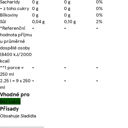
Sacharidy
0 g
0 g
0%
- z toho cukry
0 g
0 g
0%
Bílkoviny
0 g
0 g
0%
Sůl
0,04 g
0,10 g
2%
*Referenční
-
-
-
hodnota příjmu
u průměrné
dospělé osoby
(8400 kJ/2000
kcal)
**1 porce =
-
-
-
250 ml
2,25 l = 9 x 250
-
-
-
ml
Vhodné pro
Bez cukru
Přísady
Obsahuje Sladidla