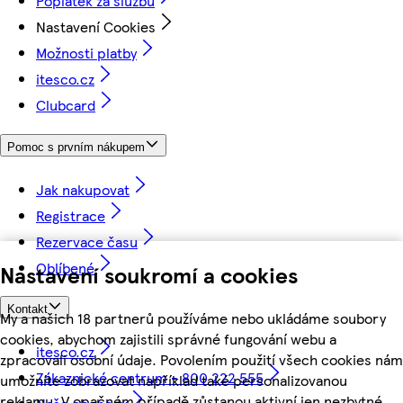
Poplatek za službu
Nastavení Cookies
Možnosti platby
itesco.cz
Clubcard
Pomoc s prvním nákupem
Jak nakupovat
Registrace
Rezervace času
Oblíbené
Nastavení soukromí a cookies
Kontakt
My a našich 18 partnerů používáme nebo ukládáme soubory
cookies, abychom zajistili správné fungování webu a
itesco.cz
zpracovali osobní údaje. Povolením použití všech cookies nám
Zákaznické centrum - 800 222 555
umožníte zobrazovat například také personalizovanou
reklamu. V opačném případě zůstanou aktivní jen nezbytné