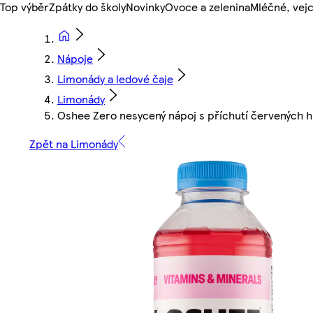
Top výběr
Zpátky do školy
Novinky
Ovoce a zelenina
Mléčné, vejc
Nápoje
Limonády a ledové čaje
Limonády
Oshee Zero nesycený nápoj s příchutí červených 
Zpět na Limonády