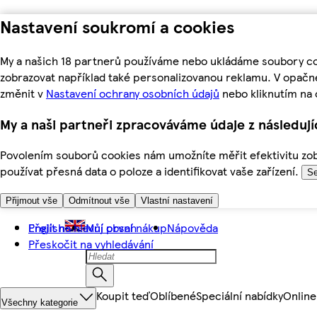
Nastavení soukromí a cookies
My a našich 18 partnerů používáme nebo ukládáme soubory coo
zobrazovat například také personalizovanou reklamu. V opačn
změnit v
Nastavení ochrany osobních údajů
nebo kliknutím na 
My a naši partneři zpracováváme údaje z následuj
Povolením souborů cookies nám umožníte měřit efektivitu zobr
používat přesná data o poloze a identifikovat vaše zařízení.
Se
Přijmout vše
Odmítnout vše
Vlastní nastavení
Přejít na hlavní obsah
English
Můj první nákup
Nápověda
Přeskočit na vyhledávání
Koupit teď
Oblíbené
Speciální nabídky
Online
Všechny kategorie