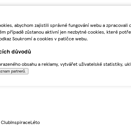
kies, abychom zajistili správné fungování webu a zpracovali 
ém případě zůstanou aktivní jen nezbytné cookies, které pot
odkaz Soukromí a cookies v patičce webu.
ících důvodů
azeného obsahu a reklamy, vytvářet uživatelské statistiky, uk
znam partnerů.
 Club
Inspirace
Léto