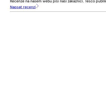
Recenze na našem webu píší naši zákazníci. Tesco publ
Napsat recenzi