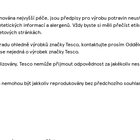
nována nejvyšší péče, jsou předpisy pro výrobu potravin neust
etetických informací a alergenů. Vždy byste si měli přečíst eti
etových stránkách.
 radu ohledně výrobků značky Tesco, kontaktujte prosím Odděl
se nejedná o výrobek značky Tesco.
ualizovány, Tesco nemůže přijmout odpovědnost za jakékoliv ne
a nemohou být jakkoliv reprodukovány bez předchozího souhla