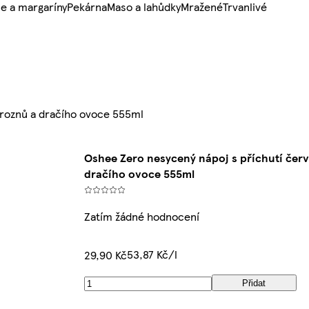
e a margaríny
Pekárna
Maso a lahůdky
Mražené
Trvanlivé
hroznů a dračího ovoce 555ml
Oshee Zero nesycený nápoj s příchutí čer
dračího ovoce 555ml
Zatím žádné hodnocení
53,87 Kč/l
29,90 Kč
Přidat