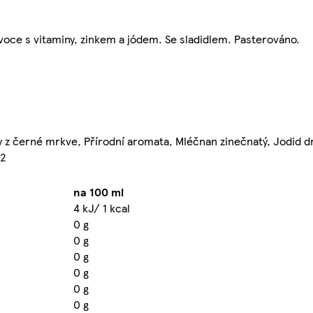
voce s vitaminy, zinkem a jódem. Se sladidlem. Pasterováno.
y z černé mrkve, Přírodní aromata, Mléčnan zinečnatý, Jodid dra
12
na 100 ml
4 kJ/ 1 kcal
0 g
0 g
0 g
0 g
0 g
0 g