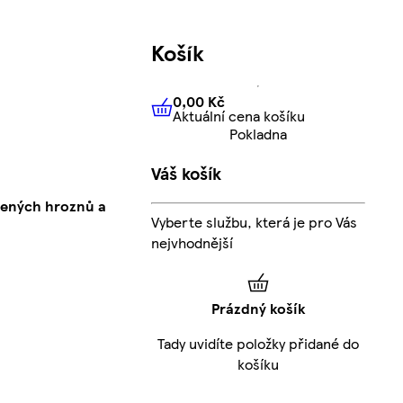
Košík
0,00 Kč
Aktuální cena košíku
0,00 Kč
Aktuální cena košíku
Pokladna
Váš košík
vených hroznů a
Vyberte službu, která je pro Vás
nejvhodnější
Prázdný košík
Tady uvidíte položky přidané do
košíku