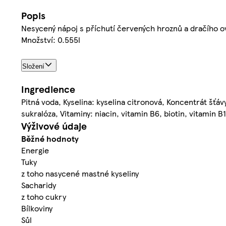
Popis
Nesycený nápoj s příchutí červených hroznů a dračího o
Množství: 0.555l
Složení
Ingredience
Pitná voda, Kyselina: kyselina citronová, Koncentrát šťáv
sukralóza, Vitaminy: niacin, vitamin B6, biotin, vitamin B
Výživové údaje
Běžné hodnoty
Energie
Tuky
z toho nasycené mastné kyseliny
Sacharidy
z toho cukry
Bílkoviny
Sůl